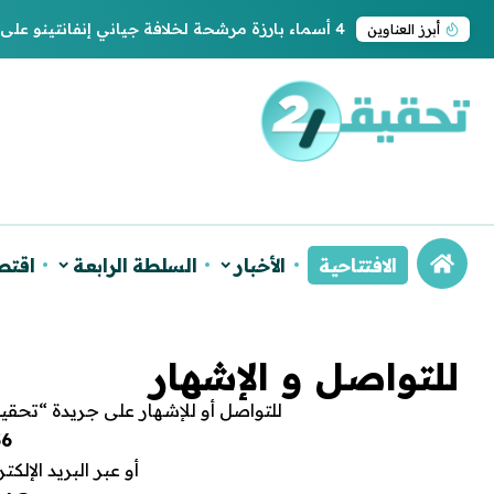
4 أسماء بارزة مرشحة لخلافة جياني إنفانتينو على رئاسة “فيفا”
أبرز العناوين
الافتتاحية
الأخبار
السلطة الرابعة
اقتص
للتواصل و الإشهار
للتواصل أو للإشهار على جريدة “تحقيقـ24” الإلكترونية، يرجى التواصل على الرقم التا
56
أو عبر البريد الإل