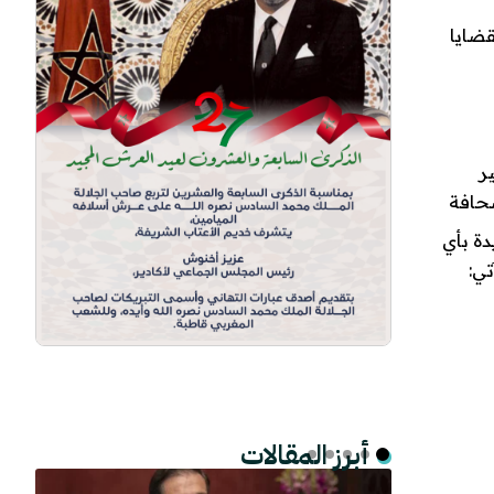
قضايا
ر
صحافة
دة بأي
تي:
أبرز المقالات