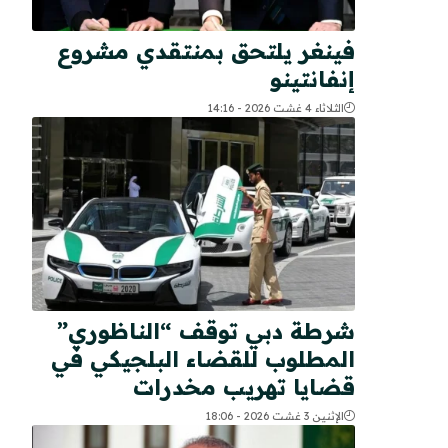
فينغر يلتحق بمنتقدي مشروع
إنفانتينو
الثلاثاء 4 غشت 2026 - 14:16
شرطة دبي توقف “الناظوري”
المطلوب للقضاء البلجيكي في
قضايا تهريب مخدرات
الإثنين 3 غشت 2026 - 18:06