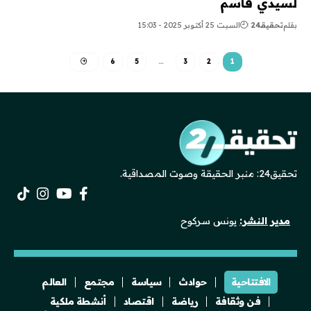
لسيدي قاسم
بقلم
تحقيقـ24
السبت 25 أكتوبر 2025 - 15:03
6
5
…
3
2
1
تحقيق24: منبر الحقيقة وصوت المصداقية.
مدير النشر:
يونس سركوح
الافتتاحية
حوادث
سياسة
مجتمع
العالم
فن وثقافة
رياضة
اقتصاد
أنشطة ملكية