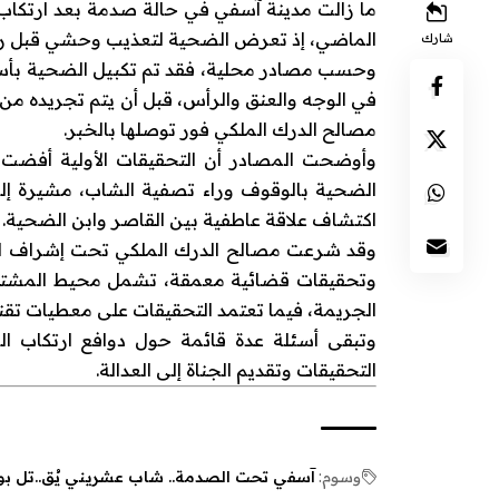
ما زالت مدينة آسفي في حالة صدمة بعد ارتكاب
الماضي، إذ تعرض الضحية لتعذيب وحشي قبل رمي 
شارك
وحسب مصادر محلية، فقد تم تكبيل الضحية بأسلا
في الوجه والعنق والرأس، قبل أن يتم تجريده من
مصالح الدرك الملكي فور توصلها بالخبر.
وأوضحت المصادر أن التحقيقات الأولية أفضت إ
الضحية بالوقوف وراء تصفية الشاب، مشيرة إل
اكتشاف علاقة عاطفية بين القاصر وابن الضحية.
وقد شرعت مصالح الدرك الملكي تحت إشراف الوك
وتحقيقات قضائية معمقة، تشمل محيط المشتبه 
الجريمة، فيما تعتمد التحقيقات على معطيات تقني
وتبقى أسئلة عدة قائمة حول دوافع ارتكاب ا
التحقيقات وتقديم الجناة إلى العدالة.
وسوم:
آسفي تحت الصدمة.. شاب عشريني يُق..تل بوح