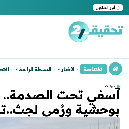
ترامب يجدد اعتراف واشنطن بسيادة المغرب على ا
أبرز العناوين
الافتتاحية
الأخبار
السلطة الرابعة
اقتص
حوادث
آسفي تحت الصدمة.. ش
بوحشية ورُمي لجث..ته