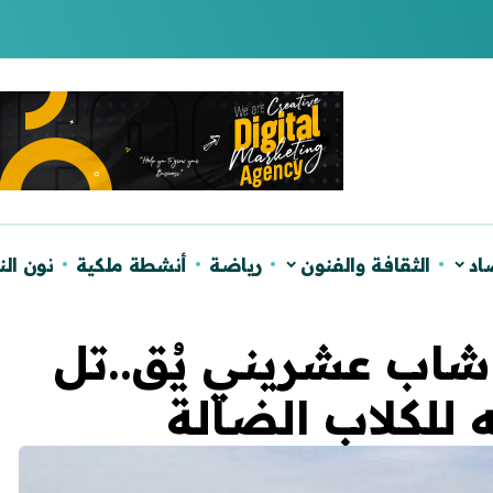
لصحراء ويؤكد دعم الحكم الذاتي
اد
الثقافة والفنون
رياضة
أنشطة ملكية
نون ال
اب عشريني يُق..تل
 للكلاب الضالة