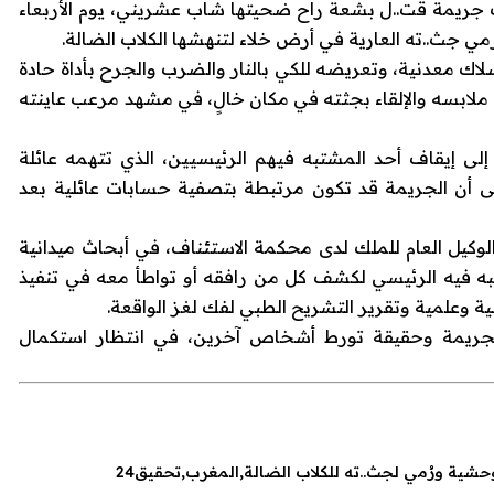
 جريمة قت..ل بشعة راح ضحيتها شاب عشريني، يوم الأربعاء
جث..ته العارية في أرض خلاء لتنهشها الكلاب الضالة.
ك معدنية، وتعريضه للكي بالنار والضرب والجرح بأداة حادة
 ملابسه والإلقاء بجثته في مكان خالٍ، في مشهد مرعب عاينته
لى إيقاف أحد المشتبه فيهم الرئيسيين، الذي تتهمه عائلة
ى أن الجريمة قد تكون مرتبطة بتصفية حسابات عائلية بعد
يل العام للملك لدى محكمة الاستئناف، في أبحاث ميدانية
فيه الرئيسي لكشف كل من رافقه أو تواطأ معه في تنفيذ
ة وعلمية وتقرير التشريح الطبي لفك لغز الواقعة.
لجريمة وحقيقة تورط أشخاص آخرين، في انتظار استكمال
شية ورُمي لجث..ته للكلاب الضالة
المغرب
تحقيق24