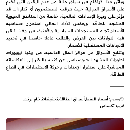
ويأتي هذا الارتفاع في سياق حالة من عدم اليقين التي تخيم
على الأسواق الدولية، حيث يترقب المستثمرون أي تطورات قد
تؤثر على وتيرة الإمدادات العالمية، خاصة من المناطق الحيوية
المنتجة للطاقة. ويعكس الأداء الحالي استمرار حساسية
الأسعار تجاه المستجدات السياسية والأمنية، في وقت تبقى
فيه التوازنات بين العرض والطلب عاملا حاسما في تحديد
الاتجاهات المستقبلية للأسعار.
وتتابع الأسواق من مراكز المال العالمية، من بينها نيويورك،
تطورات المشهد الجيوسياسي عن كثب، بالنظر إلى انعكاساته
المباشرة على استقرار الإمدادات وحركة الاستثمارات في قطاع
الطاقة.
وسوم:
أسعار النفط
أسواق الطاقة
تحقيقـ24
خام برنت
غرب تكساس