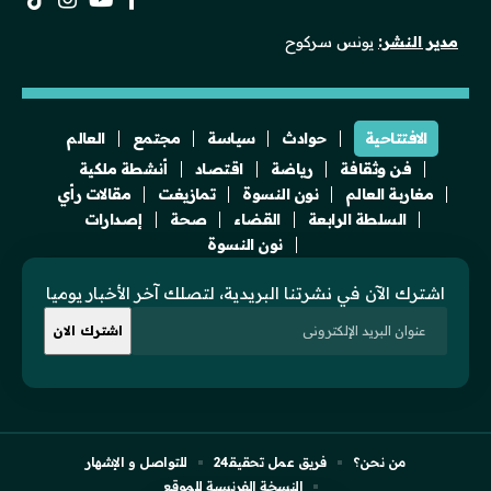
مدير النشر:
يونس سركوح
الافتتاحية
حوادث
سياسة
مجتمع
العالم
فن وثقافة
رياضة
اقتصاد
أنشطة ملكية
مغاربة العالم
نون النسوة
تمازيغت
مقالات رأي
السلطة الرابعة
القضاء
صحة
إصدارات
نون النسوة
اشترك الآن في نشرتنا البريدية، لتصلك آخر الأخبار يوميا
من نحن؟
فريق عمل تحقيقـ24
للتواصل و الإشهار
النسخة الفرنسية للموقع