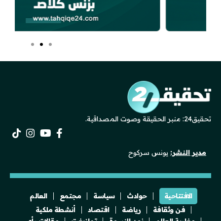
تحقيق24: منبر الحقيقة وصوت المصداقية.
مدير النشر:
يونس سركوح
الافتتاحية
حوادث
سياسة
مجتمع
العالم
فن وثقافة
رياضة
اقتصاد
أنشطة ملكية
مغاربة العالم
نون النسوة
تمازيغت
مقالات رأي