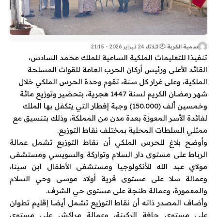
سمية الكربة
الثلاثاء 24 فبراير 2026 - 21:15
تنفيذا للتعليمات الملكية السامية للملك محمد السادس،
القائد الأعلى ورئيس أركان الحرب العامة للقوات المسلحة
الملكية، وعلى غرار كل سنة، تقوم وحدة الحرس الملكي خلال
شهر رمضان الكريم لسنة 1447 هجرية، بتحضير وتوزيع مائة
وخمسين ألف (150.000) وجبة إفطار التي يتكفل بها الملك
لفائدة الأسر المعوزة بعدة مدن من المملكة، وذلك بتنسيق مع
ممثلي السلطات المحلية بمختلف نقاط التوزيع.
وأوضح بلاغ للحرس الملكي أن نقاط التوزيع تشمل عمالة
الرباط على مستوى دار السلام وتواركة والسويسي ومستشفى
مولاي عبد الله للأنكولوجيا ومستشفى الأطفال ابن سينا،
وعمالة سلا على مستوى قرية أولاد موسى وحي السلام
والمعمورة، وعمالة طنجة على مستوى حي الشرف.
وأضاف المصدر ذاته أن نقاط التوزيع تشمل أيضا إقليم تطوان
على مستوى حافة الركينة، وعمالة مراكش على مستوى