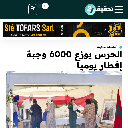
Fr
أنشطة ملكية
الحرس يوزع 6000 وجبة
إفطار يوميا