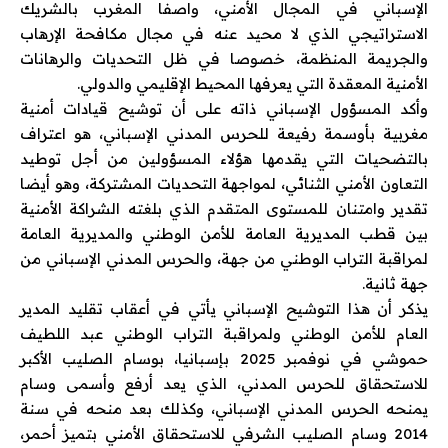
الإسباني في المجال الأمني، واصفا المغرب بالشريك
الاستراتيجي الذي لا محيد عنه في مجال مكافحة الإرهاب
والجريمة المنظمة، خصوصا في ظل التحديات والرهانات
الأمنية المعقدة التي يعرفها المحيط الإقليمي والدولي.
وأكد المسؤول الإسباني ذاته على أن توشيح قيادات أمنية
مغربية بأوسمة رفيعة للحرس المدني الإسباني، هو اعتراف
بالتضحيات التي يقدمها هؤلاء المسؤولين من أجل توطيد
التعاون الأمني الثنائي، لمواجهة التحديات المشتركة، وهو أيضا
تقدير وامتنان للمستوى المتقدم الذي بلغته الشراكة الأمنية
بين قطب المديرية العامة للأمن الوطني والمديرية العامة
لمراقبة التراب الوطني من جهة، والحرس المدني الإسباني من
جهة ثانية.
يذكر أن هذا التوشيح الإسباني يأتي في أعقاب تقليد المدير
العام للأمن الوطني ولمراقبة التراب الوطني عبد اللطيف
حموشي في نوفمبر 2025 بإسبانيا، بوسام الصليب الأكبر
للاستحقاق للحرس المدني، الذي يعد أرفع وأسمى وسام
يمنحه الحرس المدني الإسباني، وكذلك بعد منحه في سنة
2014 وسام الصليب الشرفي للاستحقاق الأمني بتميز أحمر،