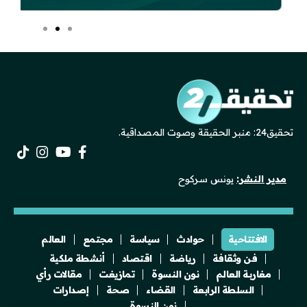
تحقيق24: منبر الحقيقة وصوت المصداقية.
مدير النشر:
يونس سركوح
الافتتاحية
حوادث
سياسة
مجتمع
العالم
فن وثقافة
رياضة
اقتصاد
أنشطة ملكية
مغاربة العالم
نون النسوة
تمازيغت
مقالات رأي
السلطة الرابعة
القضاء
صحة
إصدارات
نون النسوة