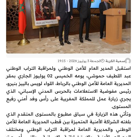
سمية الكربة
الجمعة 3 يوليوز 2026 - 19:15
استقبل المدير العام للأمن الوطني ولمراقبة التراب الوطني
عبد اللطيف حموشي، يومه الخميس 02 يوليوز الجاري بمقر
المديرية العامة للأمن الوطني بالرباط، اللواء لويس بالييز بنيرو،
رئيس مفوضية الاستعلامات بالحرس المدني الإسباني، الذي
يجري زيارة عمل للمملكة المغربية على رأس وفد أمني رفيع
المستوى.
وتأتي هذه الزيارة في سياق مطبوع بالمستوى المتقدم الذي
بلغته الشراكة الأمنية المتميزة بين قطب المديرية العامة للأمن
الوطني والمديرية العامة لمراقبة التراب الوطني ومختلف
المصالح الأمنية والاستخباراتية الإسبانية، والتي أصبحت