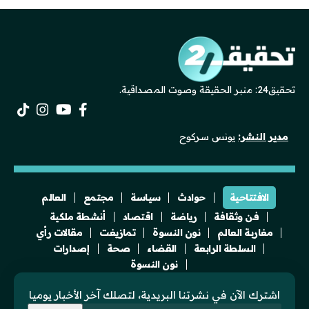
تحقيق24: منبر الحقيقة وصوت المصداقية.
مدير النشر:
يونس سركوح
الافتتاحية
حوادث
سياسة
مجتمع
العالم
فن وثقافة
رياضة
اقتصاد
أنشطة ملكية
مغاربة العالم
نون النسوة
تمازيغت
مقالات رأي
السلطة الرابعة
القضاء
صحة
إصدارات
نون النسوة
اشترك الآن في نشرتنا البريدية، لتصلك آخر الأخبار يوميا