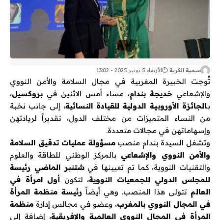
سمية الكربة
الأربعاء 5 نونبر 2025 - 13:02
تُوجت الخبيرة المغربية في مجال السلامة والأمن النووي
والإشعاعي
خديجة بندام
، مساء أمس الاثنين في
بروكسيل
،
بـ
الجائزة الأوروبية الدولية للقيادة النسائية
، إلى جانب نخبة
من النساء المتميزات من مختلف الدول، تقديراً لريادتهن
وإسهاماتهن في مجالات متعددة.
وتشغل السيدة بندام منصب
مسؤولة عمليات تدقيق السلامة
والأمن النووي والإشعاعي
بالمركز الوطني للطاقة والعلوم
والتقنيات النووية، كما تم تعيينها في
شتنبر الماضي رئيسة
للمجلس الدولي للجمعيات النووية
، لتكون
أول امرأة في
العالم
تتولى هذا المنصب. وهي أيضاً
رئيسة منظمة المرأة
في المجال النووي بالمغرب
، وعضو في مجالس إدارة
منظمة
المرأة في المجال النووي العالمية والإفريقية
، إضافة إلى