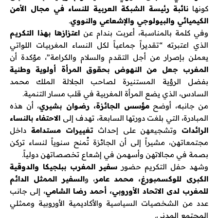
كونها
نائبة رئيسة الشبكة العربية للنساء في مجال الأمن
الكيميائي والبيولوجي والإشعاعي والنووي
.
وفي كلمة بالمناسبة، أعربت بندام عن
اعتزازها بهذا التكريم
الذي اعتبرته “تقديراً جماعياً لكل النساء المغربيات اللواتي
يعملن بإصرار من أجل التقدم والسلام والكرامة”، مؤكدة أن
المغرب جعل من النهوض بحقوق المرأة أولوية وطنية
بفضل الرؤية المستنيرة لصاحب الجلالة الملك محمد
السادس، الذي يضع المرأة المغربية في قلب مسار التنمية.
من جانبه، أوضح
مؤسس الجائزة، رضوان بشيري
، أن هذه
المبادرة، التي بلغت دورتها السابعة، تهدف إلى
الاحتفاء بالنساء
الرائدات
وتشجيعهن على إحداث
تغييرات مستدامة
داخل
مجتمعاتهن، مشيراً إلى أن الجائزة تُمنح سنوياً لنساء تركن
بصمة في مجالاتهن وأسهمن في إشعاع تخصصاتهن دولياً.
وشهد حفل التكريم حضور
سفير المغرب ببلجيكا والدوقية
الكبرى للوكسمبورغ، محمد عامر
، و
السفير الممثل الدائم
للمغرب لدى الاتحاد الأوروبي، أحمد رضا الشامي
، إلى جانب
عدد من الشخصيات السياسية والأكاديمية الأوروبية وممثلي
المجتمع المدني.