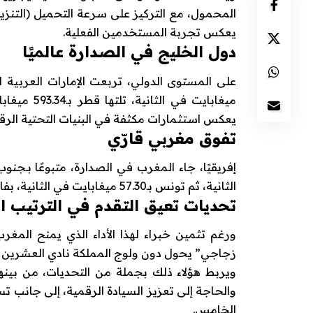
المحمول، مع التركيز على سرعة التحميل (التنزيل)
يعكس تجربة المستخدمين الفعلية.
دول الخليج في الصدارة عالميًا
على المستوى الدولي، تربعت
الإمارات العربية 
ميغابايت في الثانية، تلتها
قطر
بـ593.34 ميغابايت في الثانية، ثم
يعكس استثمارات مكثفة في البنيات التحتية الرقم
تفوق مغربي قارّي
إفريقيًا، جاء المغرب في الصدارة، متبوعًا بـ
جنوب 
الثانية، ثم
تونس
بـ57.30 ميغابايت في الثانية، بفارق ملحوظ عن باقي دول القارة.
تحديات تعيق التقدم في الترتيب ا
ورغم تثمين خبراء لهذا الأداء الذي يمنح المغ
زجاجي” يحول دون ولوج المملكة نادي العشرين أو ال
ويربط هؤلاء ذلك بجملة من التحديات، من بينه
والحاجة إلى تعزيز السيادة الرقمية، إلى جانب تس
الخامس.