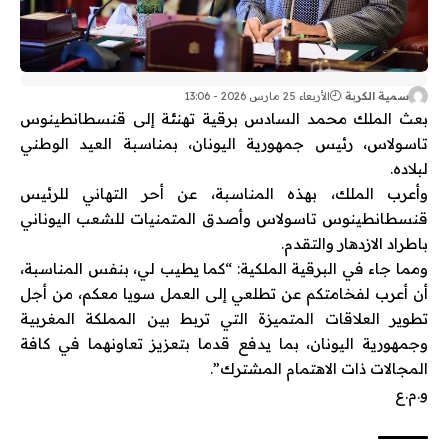
سمية الكربة
الأربعاء 25 مارس 2026 - 13:06
بعث الملك محمد السادس برقية تهنئة إلى قنسطانطينوس
تاسولاس، رئيس جمهورية اليونان، بمناسبة العيد الوطني
لبلاده.
وأعرب الملك، بهذه المناسبة، عن أحر التهاني للرئيس
قنسطانطينوس تاسولاس وأصدق المتمنيات للشعب اليوناني
باطراد الازدهار والتقدم.
ومما جاء في البرقية الملكية: “كما يطيب لي، بنفس المناسبة،
أن أعرب لفخامتكم عن تطلعي إلى العمل سويا معكم، من أجل
تطوير العلاقات المتميزة التي تربط بين المملكة المغربية
وجمهورية اليونان، بما يدفع قدما بتعزيز تعاونهما في كافة
المجالات ذات الاهتمام المشترك”.
و.م.ع