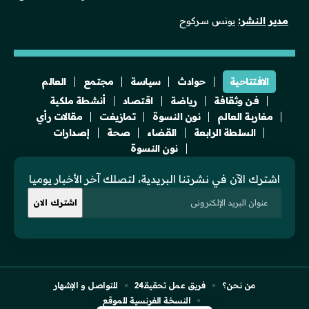
مدير النشر:
يونس سركوح
الافتتاحية
حوادث
سياسة
مجتمع
العالم
فن وثقافة
رياضة
اقتصاد
أنشطة ملكية
مغاربة العالم
نون النسوة
تمازيغت
مقالات رأي
السلطة الرابعة
القضاء
صحة
إصدارات
نون النسوة
اشترك الآن في نشرتنا البريدية، لتصلك آخر الأخبار يوميا
من نحن؟
فريق عمل تحقيقـ24
للتواصل و الإشهار
النسخة الفرنسية للموقع