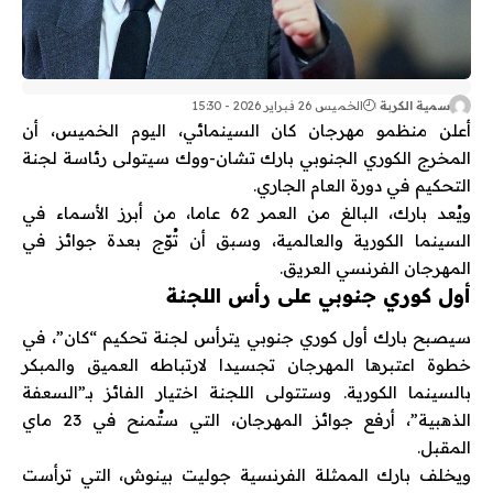
سمية الكربة
الخميس 26 فبراير 2026 - 15:30
أعلن منظمو
مهرجان كان السينمائي
، اليوم الخميس، أن
المخرج الكوري الجنوبي
بارك تشان-ووك
سيتولى رئاسة لجنة
التحكيم في دورة العام الجاري.
ويُعد بارك، البالغ من العمر 62 عاما، من أبرز الأسماء في
السينما الكورية والعالمية، وسبق أن تُوّج بعدة جوائز في
المهرجان الفرنسي العريق.
أول كوري جنوبي على رأس اللجنة
سيصبح بارك أول كوري جنوبي يترأس لجنة تحكيم “كان”، في
خطوة اعتبرها المهرجان تجسيدا لارتباطه العميق والمبكر
بالسينما الكورية. وستتولى اللجنة اختيار الفائز بـ”السعفة
الذهبية”، أرفع جوائز المهرجان، التي ستُمنح في 23 ماي
المقبل.
ويخلف بارك الممثلة الفرنسية
جوليت بينوش
، التي ترأست