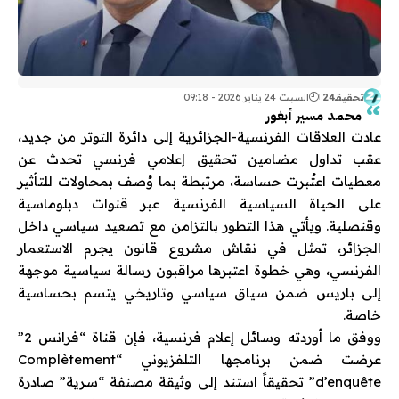
تحقيقـ24
السبت 24 يناير 2026 - 09:18
محمد مسير أبغور
عادت العلاقات الفرنسية-الجزائرية إلى دائرة التوتر من جديد،
عقب تداول مضامين تحقيق إعلامي فرنسي تحدث عن
معطيات اعتُبرت حساسة، مرتبطة بما وُصف بمحاولات للتأثير
على الحياة السياسية الفرنسية عبر قنوات دبلوماسية
وقنصلية. ويأتي هذا التطور بالتزامن مع تصعيد سياسي داخل
الجزائر، تمثل في نقاش مشروع قانون يجرم الاستعمار
الفرنسي، وهي خطوة اعتبرها مراقبون رسالة سياسية موجهة
إلى باريس ضمن سياق سياسي وتاريخي يتسم بحساسية
خاصة.
ووفق ما أوردته وسائل إعلام فرنسية، فإن قناة “فرانس 2”
عرضت ضمن برنامجها التلفزيوني “Complètement
d’enquête” تحقيقاً استند إلى وثيقة مصنفة “سرية” صادرة