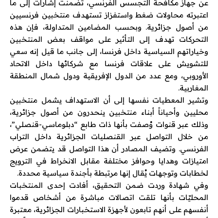
عن جهاز مكافحة التجسس الفرنسي، تضمنت إشارات إلى ما
اعتبرته محاولات ضغط واستفزاز تستهدف منتخبين فرنسيين
من أصول جزائرية. وبحسب المضامين المتداولة، فإن هذه
التحركات تهدف إلى التأثير على مواقف بعض المنتخبين
وخياراتهم السياسية داخل فرنسا، إلى جانب ما قيل إنه سعي
للتشويش على علاقات فرنسا مع شركائها داخل الاتحاد
الأوروبي، ومع عدد من الدول الإفريقية ودول شمال المنطقة
المغاربية.
وتشير المعطيات نفسها إلى أن الاستهداف يشمل منتخبين
محليين وأحياناً أبناء منتخبين ينحدرون من أصول جزائرية،
وذلك عبر قنوات وُصفت بأنها ذات طابع “دبلوماسي-قنصلي”،
من خلال التواصل عبر القنصليات الجزائرية داخل التراب
الفرنسي. وتضيف المصادر أن هذا التواصل قد يتضمن عرض
امتيازات وهدايا وحوافز مختلفة مقابل الانخراط في الترويج
لخطابات وتوجهات يُقال إنها مرتبطة بأجندة سياسية محددة.
وفي شهادة وردت ضمن التحقيق، أفادت إحدى المنتخبات
المحليّات بأنها تلقت اتصالات مباشرة من أشخاص قدموا
أنفسهم على أنهم تابعون لأجهزة الاستخبارات الجزائرية، معتبرة