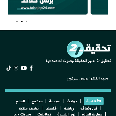
تحقيق24: منبر الحقيقة وصوت المصداقية.
مدير النشر:
يونس سركوح
الافتتاحية
حوادث
سياسة
مجتمع
العالم
فن وثقافة
رياضة
اقتصاد
أنشطة ملكية
مغاربة العالم
نون النسوة
تمازيغت
مقالات رأي