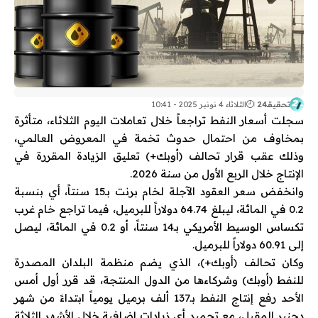
تحقيقـ24
الثلاثاء 4 نونبر 2025 - 10:41
سجلت أسعار النفط تراجعاً خلال تعاملات اليوم الثلاثاء، متأثرة
بمخاوف من احتمال حدوث تخمة في المعروض العالمي،
وذلك عقب قرار تحالف (أوبك+) تعليق الزيادة المقررة في
الإنتاج خلال الربع الأول من سنة 2026.
وانخفض سعر العقود الآجلة لخام برنت بـ15 سنتاً، أي بنسبة
0.2 في المائة، ليبلغ 64.74 دولاراً للبرميل، فيما تراجع خام غرب
تكساس الوسيط الأمريكي بـ14 سنتاً، أو 0.2 في المائة، ليصل
إلى 60.91 دولاراً للبرميل.
وكان تحالف (أوبك+)، الذي يضم منظمة البلدان المصدرة
للنفط (أوبك) وشركاءها من الدول المنتجة، قد قرر أول أمس
الأحد رفع إنتاج النفط بـ137 ألف برميل يومياً ابتداءً من شهر
دجنبر المقبل، مع تجميد أي زيادات إضافية خلال الأشهر الثلاثة