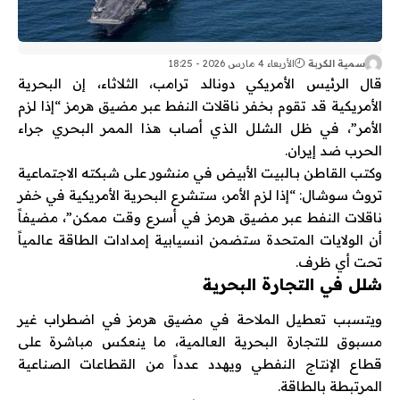
سمية الكربة
الأربعاء 4 مارس 2026 - 18:25
قال الرئيس الأمريكي
دونالد ترامب
، الثلاثاء، إن
البحرية
الأمريكية
قد تقوم بخفر ناقلات النفط عبر
مضيق هرمز
“إذا لزم
الأمر”، في ظل الشلل الذي أصاب هذا الممر البحري جراء
الحرب ضد إيران.
وكتب القاطن بـ
البيت الأبيض
في منشور على شبكته الاجتماعية
تروث سوشال
: “إذا لزم الأمر، ستشرع البحرية الأمريكية في خفر
ناقلات النفط عبر مضيق هرمز في أسرع وقت ممكن”، مضيفاً
أن الولايات المتحدة ستضمن انسيابية إمدادات الطاقة عالمياً
تحت أي ظرف.
شلل في التجارة البحرية
ويتسبب تعطيل الملاحة في مضيق هرمز في اضطراب غير
مسبوق للتجارة البحرية العالمية، ما ينعكس مباشرة على
قطاع الإنتاج النفطي ويهدد عدداً من القطاعات الصناعية
المرتبطة بالطاقة.