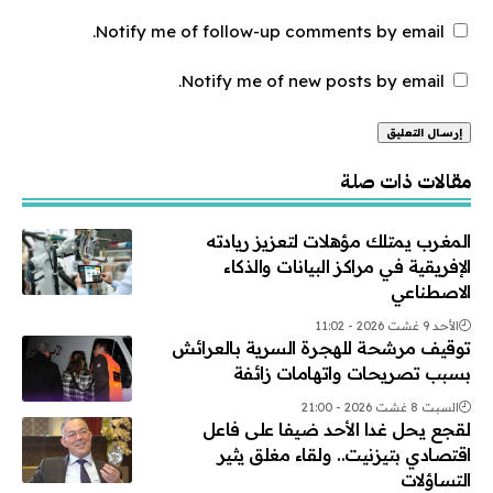
Notify me of follow-up comments by email.
Notify me of new posts by email.
Alternative:
مقالات ذات صلة
المغرب يمتلك مؤهلات لتعزيز ريادته
الإفريقية في مراكز البيانات والذكاء
الاصطناعي
الأحد 9 غشت 2026 - 11:02
توقيف مرشحة للهجرة السرية بالعرائش
بسبب تصريحات واتهامات زائفة
السبت 8 غشت 2026 - 21:00
لقجع يحل غدا الأحد ضيفا على فاعل
اقتصادي بتيزنيت.. ولقاء مغلق يثير
التساؤلات