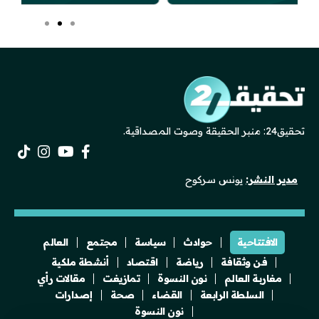
تحقيق24: منبر الحقيقة وصوت المصداقية.
مدير النشر:
يونس سركوح
الافتتاحية
حوادث
سياسة
مجتمع
العالم
فن وثقافة
رياضة
اقتصاد
أنشطة ملكية
مغاربة العالم
نون النسوة
تمازيغت
مقالات رأي
السلطة الرابعة
القضاء
صحة
إصدارات
نون النسوة