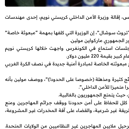
ميس، إقالة وزيرة الأمن الداخلي كريستي نويم، إحدى مهندسات
تروث سوشال”، إن الوزيرة التي كلفها بمهمة “مبعوثة خاصة”
جلسات استماع في الكونغرس واجهت خلالها كريستي نويم
 220 مليون دولار.
 نويم البالغة 54 عاما ستصبح مبعوثته الخاصة لمبادرة أمنية جديدة في نصف الكرة الغربي
ائج كثيرة ومذهلة (خصوصا على الحدود!)”، ووصف مولين بأنه
 متميزا للأمن الداخلي”.
ث يتمتع الجمهوريون بالغالبية.
 كلل للحفاظ على أمن حدودنا ووقف جرائم المهاجرين ومنع
ريقة غير شرعية، والقضاء على آفة المخدرات غير المشروعة،
رحيل ملايين المهاجرين غير النظاميين من الولايات المتحدة.