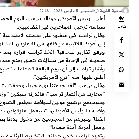
سمية الكربة
الخميس 5 مارس 2026 - 22:16
أعلن الرئيس الأمريكي دونالد ترامب، اليوم الخ
سياسة ترحيل المهاجرين غير النظاميين.
شارك
وقال ترامب، في منشور على منصته الاجتماعية “
إلى أمريكا اللاتينية سيخلفها في 31 مارس السناتور الجمهوري ماركواين مولين.
ووفق تقارير صحافية اتخذ ترامب قراره بعد 
صعوبة في الإجابة عن تساؤلات تتعلق بمنح عقد عام كبير بقيمة
وأشار ترامب إلى أن
أطلق عليها اسم “درع الأمريكتين”.
وقال ترامب: “لقد خدمتنا نويم جيدا، وحققت نت
“محارب من أنصار ترامب”، قائلا إنه سيكون “وزيرا
وسيخضع ترشيح مولين لموافقة مجلس الشيوخ، حي
وأضاف الرئيس الأمريكي: “سيعمل ماركواين بلا
القتلة وغيرهم من المجرمين من دخول بلادنا بط
وجعل أمريكا آمنة مجددا”.
وتعهد ترامب خلال حملته الانتخابية للرئاسة بت