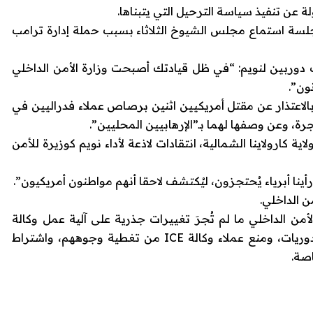
ة عن تنفيذ سياسة الترحيل التي يتبناها.
لسة استماع مجلس الشيوخ الثلاثاء بسبب حملة إدارة ترامب
ك دوربين لنويم: “في ظل قيادتك أصبحت وزارة الأمن الداخلي
ون”.
لاعتذار عن مقتل أمريكيين اثنين برصاص عملاء فدراليين في
، وعن وصفها لهما بـ”الإرهابيين المحليين”.
 كارولاينا الشمالية، انتقادات لاذعة لأداء نويم كوزيرة للأمن
ينا أبرياء يُحتجزون، ليُكتشف لاحقا أنهم مواطنون أمريكيون”.
ن الداخلي.
من الداخلي ما لم تُجرَ تغييرات جذرية على آلية عمل وكالة
الهجرة والجمارك (ICE)؛ وقد طالبوا بتقليص الدوريات، ومنع عملاء وكالة ICE من تغطية وجوههم، واشتراط
صة.