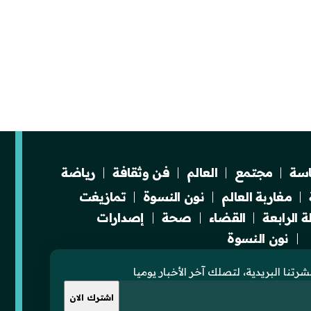
سة
مجتمع
العالم
فن وثقافة
رياضة
مغاربة العالم
نون النسوة
تمازيغت
 الرابعة
القضاء
صحة
إصدارات
نون النسوة
رتنا البريدية، لتصلك آخر الأخبار يوميا