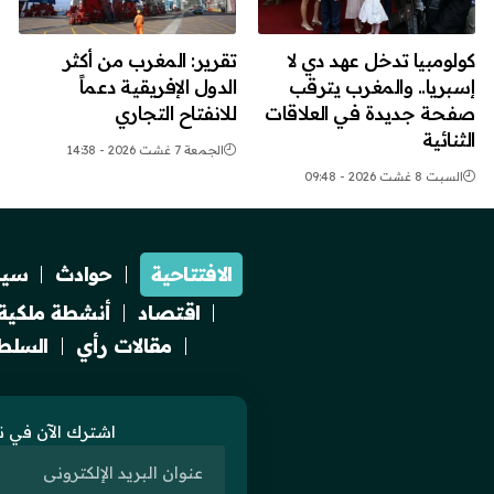
كولومبيا تدخل عهد دي لا
تقرير: المغرب من أكثر
إسبريا.. والمغرب يترقب
الدول الإفريقية دعماً
صفحة جديدة في العلاقات
للانفتاح التجاري
الثنائية
الجمعة 7 غشت 2026 - 14:38
السبت 8 غشت 2026 - 09:48
الافتتاحية
حوادث
سيا
اقتصاد
أنشطة ملكية
مقالات رأي
السلطة
اشترك الآن في نش