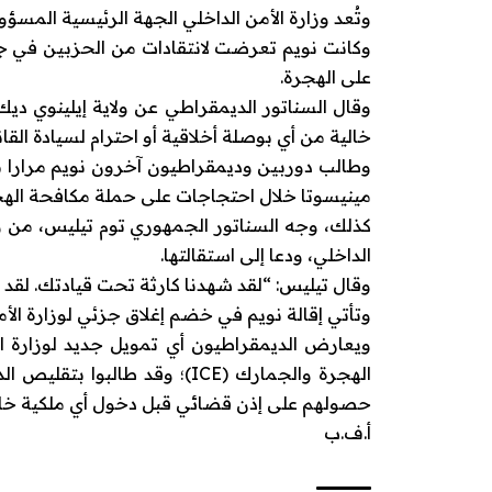
وتُعد وزارة الأمن الداخلي الجهة الرئيسية المسؤول
وكانت نويم تعرضت لانتقادات من الحزبين في ج
على الهجرة.
وقال السناتور الديمقراطي عن ولاية إيلينوي دي
خالية من أي بوصلة أخلاقية أو احترام لسيادة القان
وطالب دوربين وديمقراطيون آخرون نويم مرارا با
مينيسوتا خلال احتجاجات على حملة مكافحة الهجرة
كذلك، وجه السناتور الجمهوري توم تيليس، من ولاية
الداخلي، ودعا إلى استقالتها.
وقال تيليس: “لقد شهدنا كارثة تحت قيادتك. لقد رأ
وتأتي إقالة نويم في خضم إغلاق جزئي لوزارة الأم
ويعارض الديمقراطيون أي تمويل جديد لوزارة الأ
حصولهم على إذن قضائي قبل دخول أي ملكية خا
أ.ف.ب