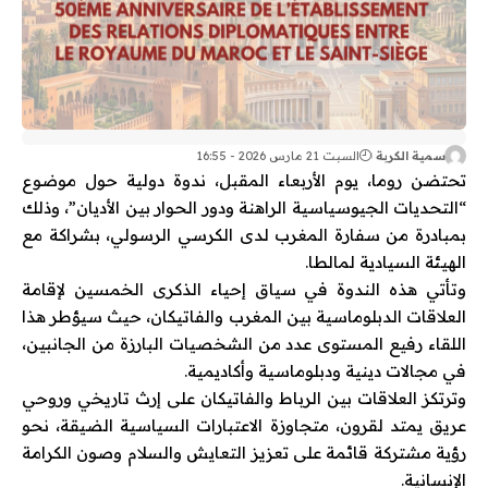
سمية الكربة
السبت 21 مارس 2026 - 16:55
تحتضن
روما
، يوم الأربعاء المقبل، ندوة دولية حول موضوع
“التحديات الجيوسياسية الراهنة ودور الحوار بين الأديان”، وذلك
بمبادرة من سفارة
المغرب
لدى
الكرسي الرسولي
، بشراكة مع
الهيئة السيادية لمالطا
.
وتأتي هذه الندوة في سياق إحياء الذكرى الخمسين لإقامة
العلاقات الدبلوماسية بين المغرب والفاتيكان، حيث سيؤطر هذا
اللقاء رفيع المستوى عدد من الشخصيات البارزة من الجانبين،
في مجالات دينية ودبلوماسية وأكاديمية.
وترتكز العلاقات بين الرباط والفاتيكان على إرث تاريخي وروحي
عريق يمتد لقرون، متجاوزة الاعتبارات السياسية الضيقة، نحو
رؤية مشتركة قائمة على تعزيز التعايش والسلام وصون الكرامة
الإنسانية.