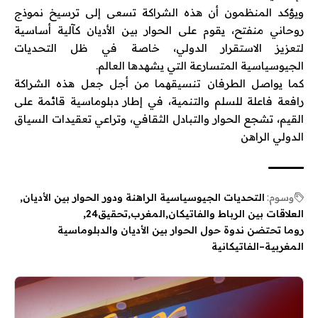
ويؤكد المنظمون أن هذه الشراكة تسعى إلى ترسيخ نموذج
روحاني منفتح، يقوم على الحوار بين الأديان كآلية أساسية
لتعزيز الاستقرار الدولي، خاصة في ظل التحديات
الجيوسياسية المتسارعة التي يشهدها العالم.
كما يواصل الطرفان تنسيقهما من أجل جعل هذه الشراكة
رافعة فاعلة للسلم والتنمية، في إطار دبلوماسية قائمة على
القيم، تشجع الحوار والتبادل الثقافي، وتراعي تعقيدات السياق
الدولي الراهن
وسوم:
التحديات الجيوسياسية الراهنة ودور الحوار بين الأديان
العلاقات بين الرباط والفاتيكان
المغرب
تحقيق24
روما تحتضن ندوة حول الحوار بين الأديان والدبلوماسية
المغربية–الفاتيكانية