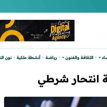
لصحراء ويؤكد دعم الحكم الذاتي
اد
الثقافة والفنون
رياضة
أنشطة ملكية
نون ال
 انتحار شرطي