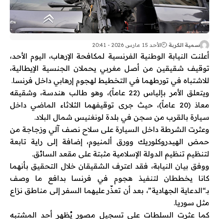
سمية الكربة
الأحد 15 مارس 2026 - 20:41
أعلنت
النيابة الوطنية الفرنسية لمكافحة الإرهاب
، اليوم الأحد،
توقيف شقيقين من أصل مغربي يحملان الجنسية الإيطالية،
للاشتباه في تورطهما في التخطيط لهجوم إرهابي داخل
فرنسا
.
ويتعلق الأمر بإلياس (22 عاماً)، وهو طالب هندسة، وشقيقه
معاذ (20 عاماً)، حيث جرى توقيفهما الثلاثاء الماضي داخل
سيارة بالقرب من سجن في بلدة
لونغنيس
شمال البلاد.
وعثرت الشرطة داخل السيارة على سلاح نصف آلي وزجاجة من
حمض الهيدروكلوريك وورق ألمنيوم، إضافة إلى راية تابعة
لتنظيم
تنظيم الدولة الإسلامية
مثبتة على مقعد السائق.
ووفق بيان النيابة، فقد اعترف الشقيقان خلال التحقيق بأنهما
كانا يخططان لتنفيذ هجوم في فرنسا بدافع ما وصف
بـ“الدعاية الجهادية”، بعد أن تعذّر عليهما السفر إلى مناطق نزاع
مثل
سوريا
.
كما عثرت السلطات على تسجيل مصور يُظهر أحد المشتبه