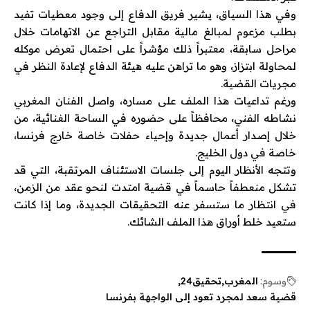
وفي هذا السياق، يشير فريق الدفاع إلى وجود معطيات تفيد
بطلب مزعوم لمبالغ مالية مقابل التراجع عن الاتهامات خلال
مراحل سابقة، معتبراً ذلك مؤشراً على احتمال تعرض موكله
لمحاولة ابتزاز، وهو ما تراهن عليه هيئة الدفاع لإعادة النظر في
مجريات القضية.
ورغم تداعيات هذا الملف على مساره، واصل الفنان المغربي
نشاطه الفني، محافظاً على حضوره في الساحة الغنائية، من
خلال إصدار أعمال جديدة وإحياء حفلات خاصة خارج
فرنسا
،
خاصة في دول الخليج.
وتتجه الأنظار اليوم إلى جلسات الاستئناف المرتقبة، التي قد
تشكل منعطفاً حاسماً في قضية امتدت لنحو عقد من الزمن،
في انتظار ما ستسفر عنه التحقيقات الجديدة، وما إذا كانت
ستعيد خلط أوراق هذا الملف الشائك.
وسوم:
المغرب
تحقيق24
قضية سعد لمجرد تعود إلى الواجهة بفرنسا