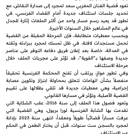
تعود قضية الفنان المغربي
سعد لمجرد
إلى صدارة النقاش، مع
تحديد جلسات استئناف جديدة أمام القضاء الفرنسي، في
تطور قد يعيد رسم مسار واحد من أكثر الملفات إثارة للجدل
في عالم المشاهير خلال السنوات الأخيرة.
وبحسب معطيات متطابقة، فإن المرحلة المقبلة من القضية
تحمل مستجدات لافتة، في ظل تمسك لمجرد ببراءته وثقته
في العدالة، خاصة بعد إعلان فريق دفاعه التوفر على عناصر
جديدة وصفها بـ”القوية”، قد تؤثر على مجريات الملف خلال
مرحلة الاستئناف.
وفي تطور موازٍ، يرتقب أن تفتح المحكمة الفرنسية تحقيقاً
منفصلاً بشأن اتهامات تتعلق بمحاولة ابتزاز وتكوين عصابة
إجرامية، وهي معطيات جديدة قد تلقي بظلالها على تقييم
القضية الأصلية، وتؤثر في مسارها القانوني.
وتعود فصول هذا الملف إلى سنة 2016، عقب الشكاية التي
تقدمت بها الشابة الفرنسية
لورا بريول
، وهي القضية التي
عرفت مساراً قضائياً طويلاً ومعقداً، انتهى سنة 2023 بإدانة
لمجرد بالسجن ست سنوات، قبل أن يختار الطعن في الحكم
عبر الاستئناف.