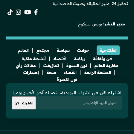
تحقيق24: منبر الحقيقة وصوت المصداقية.
مدير النشر:
يونس سركوح
الافتتاحية
حوادث
سياسة
مجتمع
العالم
فن وثقافة
رياضة
اقتصاد
أنشطة ملكية
مغاربة العالم
نون النسوة
تمازيغت
مقالات رأي
السلطة الرابعة
القضاء
صحة
إصدارات
نون النسوة
اشترك الآن في نشرتنا البريدية، لتصلك آخر الأخبار يوميا