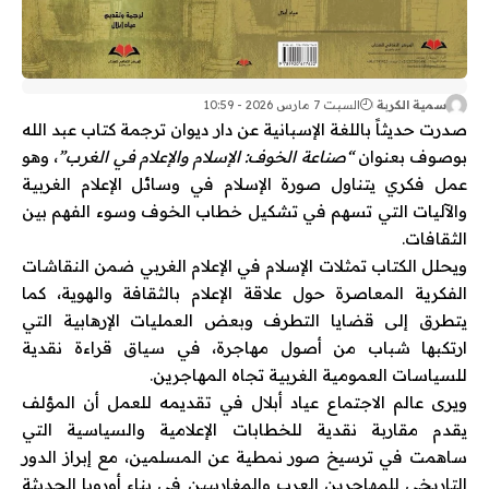
سمية الكربة
السبت 7 مارس 2026 - 10:59
صدرت حديثاً باللغة الإسبانية عن
دار ديوان
ترجمة كتاب
عبد الله
بوصوف
بعنوان
“صناعة الخوف: الإسلام والإعلام في الغرب”
، وهو
عمل فكري يتناول صورة الإسلام في وسائل الإعلام الغربية
والآليات التي تسهم في تشكيل خطاب الخوف وسوء الفهم بين
الثقافات.
ويحلل الكتاب تمثلات الإسلام في الإعلام الغربي ضمن النقاشات
الفكرية المعاصرة حول علاقة الإعلام بالثقافة والهوية، كما
يتطرق إلى قضايا التطرف وبعض العمليات الإرهابية التي
ارتكبها شباب من أصول مهاجرة، في سياق قراءة نقدية
للسياسات العمومية الغربية تجاه المهاجرين.
ويرى عالم الاجتماع
عياد أبلال
في تقديمه للعمل أن المؤلف
يقدم مقاربة نقدية للخطابات الإعلامية والسياسية التي
ساهمت في ترسيخ صور نمطية عن المسلمين، مع إبراز الدور
التاريخي للمهاجرين العرب والمغاربيين في بناء أوروبا الحديثة