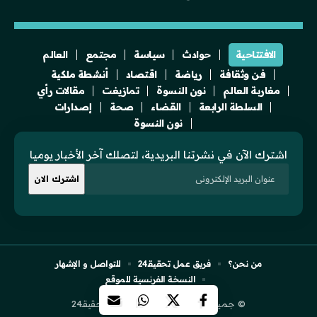
الافتتاحية
حوادث
سياسة
مجتمع
العالم
فن وثقافة
رياضة
اقتصاد
أنشطة ملكية
مغاربة العالم
نون النسوة
تمازيغت
مقالات رأي
السلطة الرابعة
القضاء
صحة
إصدارات
نون النسوة
اشترك الآن في نشرتنا البريدية، لتصلك آخر الأخبار يوميا
من نحن؟
فريق عمل تحقيقـ24
للتواصل و الإشهار
النسخة الفرنسية للموقع
© جميع الحقوق محفوظة لجريدة تحقيقـ24