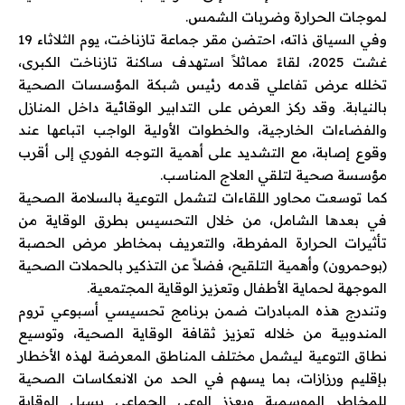
لموجات الحرارة وضربات الشمس.
وفي السياق ذاته، احتضن مقر جماعة تازناخت، يوم الثلاثاء 19
غشت 2025، لقاءً مماثلاً استهدف ساكنة تازناخت الكبرى،
تخلله عرض تفاعلي قدمه رئيس شبكة المؤسسات الصحية
بالنيابة. وقد ركز العرض على التدابير الوقائية داخل المنازل
والفضاءات الخارجية، والخطوات الأولية الواجب اتباعها عند
وقوع إصابة، مع التشديد على أهمية التوجه الفوري إلى أقرب
مؤسسة صحية لتلقي العلاج المناسب.
كما توسعت محاور اللقاءات لتشمل التوعية بالسلامة الصحية
في بعدها الشامل، من خلال التحسيس بطرق الوقاية من
تأثيرات الحرارة المفرطة، والتعريف بمخاطر مرض الحصبة
(بوحمرون) وأهمية التلقيح، فضلاً عن التذكير بالحملات الصحية
الموجهة لحماية الأطفال وتعزيز الوقاية المجتمعية.
وتندرج هذه المبادرات ضمن برنامج تحسيسي أسبوعي تروم
المندوبية من خلاله تعزيز ثقافة الوقاية الصحية، وتوسيع
نطاق التوعية ليشمل مختلف المناطق المعرضة لهذه الأخطار
بإقليم ورزازات، بما يسهم في الحد من الانعكاسات الصحية
للمخاطر الموسمية ويعزز الوعي الجماعي بسبل الوقاية