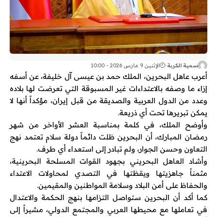
سمية الكربة
الإثنين 9 مارس 2026 - 10:00
أعرب عاهل
البحرين
،
الملك حمد بن عيسى آل خليفة
، عن أسفه
إزاء ما وصفه بالاعتداءات غير المسبوقة التي تعرضت لها بلاده
وعدد من الدول العربية والصديقة من قبل
إيران
، مؤكداً أنها لا
يمكن تبريرها تحت أي ذريعة.
وأوضح الملك، في كلمة بمناسبة العشر الأواخر من
شهر
رمضان المبارك
، أن البحرين ظلت دائماً دولة سلام تعتمد نهج
التعاون وحسن الجوار، ولم تبادر إلى استعداء أي طرف.
وأشاد العاهل البحريني بجهود
القوات المسلحة البحرينية
،
مثمناً جاهزيتها ويقظتها في التصدي لمحاولات الاعتداء
والحفاظ على أمن البلاد وسلامة المواطنين والمقيمين.
كما أكد أن البحرين ستواصل التزامها بنهج الحكمة والاعتدال
في تعاملها مع محيطها العربي والمجتمع الدولي، مشيراً إلى