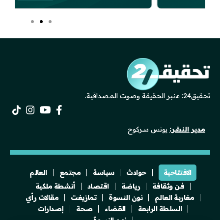
تحقيق24: منبر الحقيقة وصوت المصداقية.
مدير النشر:
يونس سركوح
الافتتاحية
حوادث
سياسة
مجتمع
العالم
فن وثقافة
رياضة
اقتصاد
أنشطة ملكية
مغاربة العالم
نون النسوة
تمازيغت
مقالات رأي
السلطة الرابعة
القضاء
صحة
إصدارات
نون النسوة