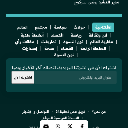
مدير النشر:
يونس سركوح
الافتتاحية
حوادث
سياسة
مجتمع
العالم
فن وثقافة
رياضة
اقتصاد
أنشطة ملكية
مغاربة العالم
نون النسوة
تمازيغت
مقالات رأي
السلطة الرابعة
القضاء
صحة
إصدارات
نون النسوة
اشترك الآن في نشرتنا البريدية، لتصلك آخر الأخبار يوميا
من نحن؟
فريق عمل تحقيقـ24
للتواصل و الإشهار
النسخة الفرنسية للموقع
© جميع الحقوق محفوظة لجريدة تحقيقـ24