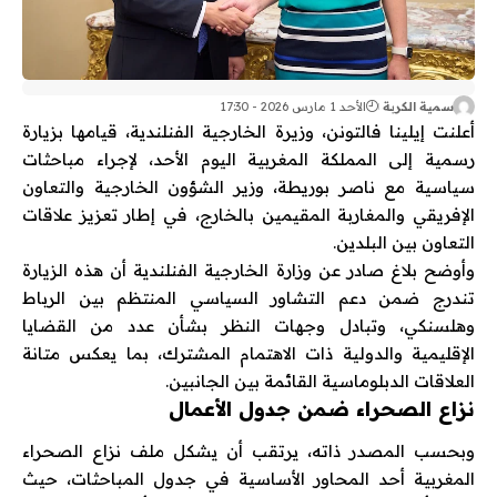
سمية الكربة
الأحد 1 مارس 2026 - 17:30
أعلنت
إيلينا فالتونن
، وزيرة الخارجية الفنلندية، قيامها بزيارة
رسمية إلى
المملكة المغربية
اليوم الأحد، لإجراء مباحثات
سياسية مع
ناصر بوريطة
، وزير الشؤون الخارجية والتعاون
الإفريقي والمغاربة المقيمين بالخارج، في إطار تعزيز علاقات
التعاون بين البلدين.
وأوضح بلاغ صادر عن
وزارة الخارجية الفنلندية
أن هذه الزيارة
تندرج ضمن دعم التشاور السياسي المنتظم بين الرباط
وهلسنكي، وتبادل وجهات النظر بشأن عدد من القضايا
الإقليمية والدولية ذات الاهتمام المشترك، بما يعكس متانة
العلاقات الدبلوماسية القائمة بين الجانبين.
نزاع الصحراء ضمن جدول الأعمال
وبحسب المصدر ذاته، يرتقب أن يشكل ملف نزاع الصحراء
المغربية أحد المحاور الأساسية في جدول المباحثات، حيث