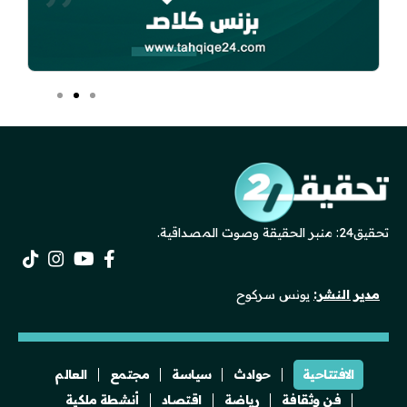
تحقيق24: منبر الحقيقة وصوت المصداقية.
مدير النشر:
يونس سركوح
الافتتاحية
حوادث
سياسة
مجتمع
العالم
فن وثقافة
رياضة
اقتصاد
أنشطة ملكية