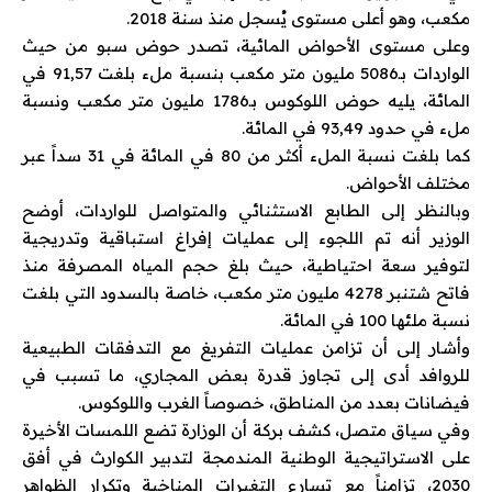
مكعب، وهو أعلى مستوى يُسجل منذ سنة 2018.
وعلى مستوى الأحواض المائية، تصدر حوض سبو من حيث
الواردات بـ5086 مليون متر مكعب بنسبة ملء بلغت 91,57 في
المائة، يليه حوض اللوكوس بـ1786 مليون متر مكعب ونسبة
ملء في حدود 93,49 في المائة.
كما بلغت نسبة الملء أكثر من 80 في المائة في 31 سداً عبر
مختلف الأحواض.
وبالنظر إلى الطابع الاستثنائي والمتواصل للواردات، أوضح
الوزير أنه تم اللجوء إلى عمليات إفراغ استباقية وتدريجية
لتوفير سعة احتياطية، حيث بلغ حجم المياه المصرفة منذ
فاتح شتنبر 4278 مليون متر مكعب، خاصة بالسدود التي بلغت
نسبة ملئها 100 في المائة.
وأشار إلى أن تزامن عمليات التفريغ مع التدفقات الطبيعية
للروافد أدى إلى تجاوز قدرة بعض المجاري، ما تسبب في
فيضانات بعدد من المناطق، خصوصاً الغرب واللوكوس.
وفي سياق متصل، كشف بركة أن الوزارة تضع اللمسات الأخيرة
على الاستراتيجية الوطنية المندمجة لتدبير الكوارث في أفق
2030، تزامناً مع تسارع التغيرات المناخية وتكرار الظواهر