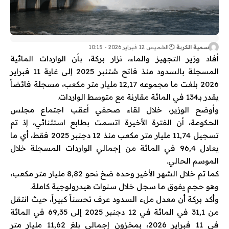
سمية الكربة
الخميس 12 فبراير 2026 - 10:15
أفاد وزير التجهيز والماء، نزار بركة، بأن الواردات المائية
المسجلة بالسدود منذ فاتح شتنبر 2025 إلى غاية 11 فبراير
2026 بلغت ما مجموعه 12,17 مليار متر مكعب، مسجلة فائضاً
يقدر بـ134 في المائة مقارنة مع متوسط الواردات.
وأوضح الوزير، خلال لقاء صحفي أعقب اجتماع مجلس
الحكومة، أن الفترة الأخيرة اتسمت بطابع استثنائي، إذ تم
تسجيل 11,74 مليار متر مكعب منذ 12 دجنبر 2025 فقط، أي ما
يعادل 96,4 في المائة من إجمالي الواردات المسجلة خلال
الموسم الحالي.
كما تم خلال الشهر الأخير وحده ضخ نحو 8,82 مليار متر مكعب،
وهو حجم يفوق ما سجل خلال سنوات هيدرولوجية كاملة.
وأكد بركة أن معدل ملء السدود عرف تحسناً كبيراً، حيث انتقل
من 31,1 في المائة في 12 دجنبر 2025 إلى 69,35 في المائة
في 11 فبراير 2026، بمخزون إجمالي بلغ 11,62 مليار متر