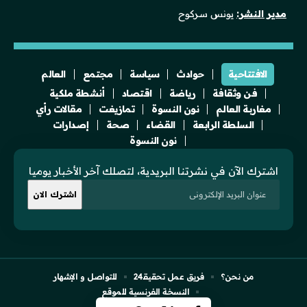
مدير النشر:
يونس سركوح
الافتتاحية
حوادث
سياسة
مجتمع
العالم
فن وثقافة
رياضة
اقتصاد
أنشطة ملكية
مغاربة العالم
نون النسوة
تمازيغت
مقالات رأي
السلطة الرابعة
القضاء
صحة
إصدارات
نون النسوة
اشترك الآن في نشرتنا البريدية، لتصلك آخر الأخبار يوميا
من نحن؟
فريق عمل تحقيقـ24
للتواصل و الإشهار
النسخة الفرنسية للموقع