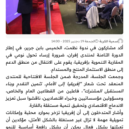
سمية الكربة
الجمعة 19 دجنبر 2025 - 14:00
أكد مشاركون في ندوة نظمت، الخميس بابن جرير، في إطار
الدورة الثامنة لمنتدى إفران، ضرورة إرساء تحول نوعي في
المقاربة التنموية بإفريقيا، يقوم على الانتقال من منطق الدعم
إلى منطق الاستثمار المنتج والمستدام.
وجمعت الجلسة، المدرجة ضمن الجلسة الافتتاحية للمنتدى
المنعقد تحت شعار
“إفريقيا إلى الأمام.. تثمين التقدم وبناء
المستقبل المشترك”
، فاعلين من القطاعين العام والخاص،
ومسؤولين مؤسساتيين وخبراء اقتصاديين، ناقشوا سبل تعزيز
الاندماج الاقتصادي وتحقيق تنمية مستقلة بالقارة.
وأشار المتدخلون إلى أن إفريقيا تزخر بموارد محلية وإمكانات
تمويلية مهمة لا تزال غير مستغلة بالشكل الأمثل، مؤكدين أن
تعبئتها بشكل فعال يمكن أن يشكل رافعة أساسية للنمو