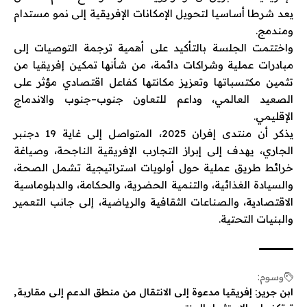
يعد شرطا أساسيا لتحويل الإمكانات الإفريقية إلى نمو مستدام
ومندمج.
واختتمت الجلسة بالتأكيد على أهمية ترجمة التوصيات إلى
مبادرات عملية وشراكات دائمة، من شأنها تمكين إفريقيا من
تثمين مكتسباتها وتعزيز مكانتها كفاعل اقتصادي مؤثر على
الصعيد العالمي، وداعم للتعاون جنوب–جنوب والاندماج
الإقليمي.
يذكر أن منتدى إفران 2025، المتواصل إلى غاية 19 دجنبر
الجاري، يهدف إلى إبراز التجارب الإفريقية الناجحة، وصياغة
خرائط طريق عملية حول أولويات استراتيجية تشمل الصحة،
والسيادة الغذائية، والتنمية الحضرية، والحكامة، والدبلوماسية
الاقتصادية، والصناعات الثقافية والرياضية، إلى جانب التعمير
والبنيات التحتية.
وسوم:
ابن جرير: إفريقيا مدعوة إلى الانتقال من منطق الدعم إلى مقاربة