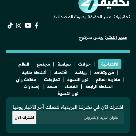
تحقيق24: منبر الحقيقة وصوت المصداقية.
مدير النشر:
يونس سركوح
الافتتاحية
حوادث
سياسة
مجتمع
العالم
فن وثقافة
رياضة
اقتصاد
أنشطة ملكية
مغاربة العالم
نون النسوة
تمازيغت
مقالات رأي
السلطة الرابعة
القضاء
صحة
إصدارات
نون النسوة
اشترك الآن في نشرتنا البريدية، لتصلك آخر الأخبار يوميا