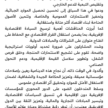
وتقليص التبعية للدعم الخارجي.
ودعوا في هذا السياق إلى تحسين تحصيل الموارد الجبائية،
وتحفيز الاستثمارات العمومية والخاصة، وتثمين الأصول
المتاحة لبناء اقتصاد أكثر متانة واستقلالية.
كما أبرزت المناقشات أهمية ترسيخ السيادة الاقتصادية
الإفريقية، بما يضمن استقلال القرار الاقتصادي مع الحفاظ على
انفتاح متوازن على الشراكات والمبادلات الدولية.
وشدد المشاركون على ضرورة تحديد أولويات استراتيجية
واضحة، تقوم على تشجيع الاستثمارات المنتجة، وخلق فرص
الشغل، وتطوير سلاسل القيمة الإقليمية، ودعم التحول
الصناعي.
وأكدوا، في الوقت ذاته، أن نجاح هذه الدينامية رهين بإصلاحات
مؤسساتية عميقة، وتعزيز الحكامة الجيدة والشفافية، لضمان
الاستغلال الأمثل للموارد وتحقيق أثر اقتصادي ملموس.
وسلط المتدخلون الضوء على الدور المحوري للمؤسسات
الإفريقية دون الإقليمية في تنسيق السياسات الاقتصادية،
وتيسير المبادلات التجارية والمالية، وتعزيز الثقة بين الدول
الإفريقية، معتبرين أن توفر رؤية مشتركة ومناخ ملائم للأعمال