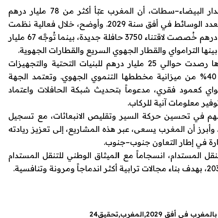
أعلن عبد اللطيف معزوز، رئيس مجلس جهة الدار البيضاء–سطات، أن المغرب عبّأ أكثر من 78 مليار درهم
لتطوير منظومة نقل عمومي حديث ونظيف ومتعدد الوسائط في أفق سنة 2029. وأوضح، خلال فعالية نظمت
على هامش مؤتمر كوب 30 بالبرازيل، أن 11 مليار درهم خُصصت لاقتناء 3750 حافلة جديدة، بينما تُوجَّه 67 مليار
نها الترامواي والقطار الجهوي السريع والقطارات الجهوية.
وأكد معزوز أن جهة الدار البيضاء–سطات وحدها رصدت حوالي 25 مليار درهم للبنيات التحتية والتجهيزات
المرتبطة بالتنقل الحضري والقروي، بما يمثل 40% من ميزانية مخططها التنموي الجهوي. وتعتمد الجهة
امواي كعمود فقري، مدعوماً بتحديث شبكة الحافلات واعتماد
فير معلومات آنية للركاب.
أسهم في تحسين حركة السير وتقليص الانبعاثات، مع تسجيل
حسن ملحوظ في جودة الهواء بين 2023 و2025. وأبرز أن المغرب يسعى، عبر هذه المشاريع، إلى تعزيز ريادته
ارة في إطار التعاون جنوب–جنوب.
نقل المستدام، انسجاماً مع
ا
لميثاق الوطني للتنقل المستدام
المغرب
تحقيق24