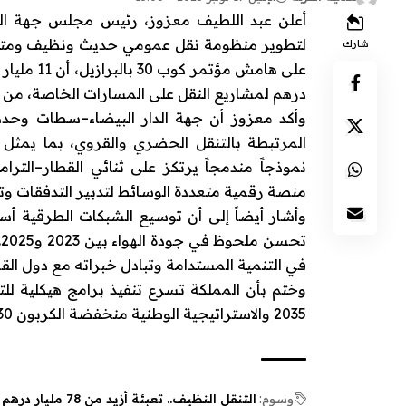
شارك
درهم لمشاريع النقل على المسارات الخاصة، من بي
نموذجاً مندمجاً يرتكز على ثنائي القطار–التر
منصة رقمية متعددة الوسائط لتدبير التدفقات وتو
وأشار أيضاً إلى أن توسيع الشبكات الطرقية 
ت
في التنمية المستدامة وتبادل خبراته مع دول الق
وختم بأن المملكة تسرع تنفيذ برامج هيكلية للت
2035 والاستراتيجية الوطنية منخفضة الكربون 2030، بهدف بناء مجالات ترابية أكثر اندماجاً ومرونة وتنافسية.
وسوم:
التنقل النظيف.. تعبئة أزيد من 78 مليار درهم بالمغرب في أفق 2029