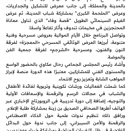
بالمدينة والمملكة، إلى جانب معرض للتشكيل والجداريات،
وعرض “الملحمة الكبرى” بمشاركة شباب المدينة، ثم عرض
الفيلم السينمائي الطويل “قصة وفاء” الذي تناول معاناة
المحتجزين في مخيمات تندوف وأثار تفاعلاً واسعًا.
وتواصل البرنامج خلال الأيام الموالية بعروض مسرحية وفنية
متنوعة، أبرزها العرض الوثائقي المسرحي «المعجزة» لفرقة
النون والفنون، ومسرحية «الشرجم» لفرقة جمعية الفن
والموضة.
وأشاد رئيس المجلس الجماعي رحال مكاوي بالحضور الواسع
والمستوى الفني للمشاركين، معتبرًا هذه الدورة منصة لإبراز
المواهب الشابة وتعزيز روح الانتماء.
كما شملت الفعاليات ورشات تكوينية وتربوية لفائدة الأطفال
والشباب في مجالات الرسم والرقمنة والإسعافات الأولية
والتوجيه، إضافة إلى دورة تدريبية في الروبورتاج الإخباري عبر
الهاتف أطرها الصحافي الصديق بن زينة بمشاركة طلبة الإعلام.
ورافق ذلك تنظيم ندوات علمية حول الذكاء الاصطناعي
والرقمنة والأمن السيبراني، إلى جانب ندوة حول البدائل
الفلاحية في ظل التغيرات المناخية بمشاركة خبراء ومهندسين