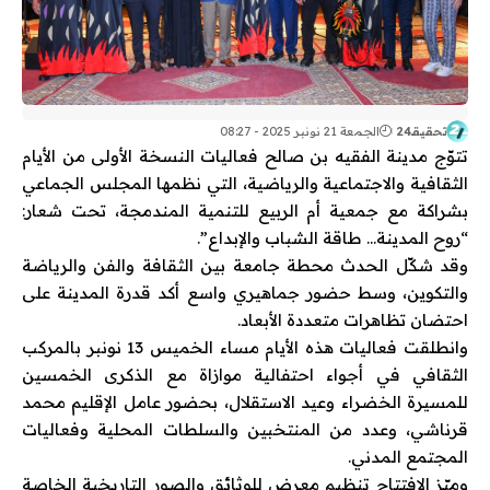
تحقيقـ24
الجمعة 21 نونبر 2025 - 08:27
تتوّج مدينة الفقيه بن صالح فعاليات النسخة الأولى من الأيام
الثقافية والاجتماعية والرياضية، التي نظمها المجلس الجماعي
بشراكة مع جمعية أم الربيع للتنمية المندمجة، تحت شعار:
“روح المدينة… طاقة الشباب والإبداع”.
وقد شكّل الحدث محطة جامعة بين الثقافة والفن والرياضة
والتكوين، وسط حضور جماهيري واسع أكد قدرة المدينة على
احتضان تظاهرات متعددة الأبعاد.
وانطلقت فعاليات هذه الأيام مساء الخميس 13 نونبر بالمركب
الثقافي في أجواء احتفالية موازاة مع الذكرى الخمسين
للمسيرة الخضراء وعيد الاستقلال، بحضور عامل الإقليم محمد
قرناشي، وعدد من المنتخبين والسلطات المحلية وفعاليات
المجتمع المدني.
وميّز الافتتاح تنظيم معرض للوثائق والصور التاريخية الخاصة