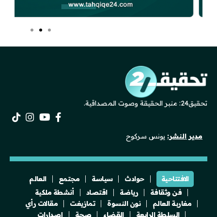
تحقيق24: منبر الحقيقة وصوت المصداقية.
مدير النشر:
يونس سركوح
الافتتاحية
حوادث
سياسة
مجتمع
العالم
فن وثقافة
رياضة
اقتصاد
أنشطة ملكية
مغاربة العالم
نون النسوة
تمازيغت
مقالات رأي
السلطة الرابعة
القضاء
صحة
إصدارات