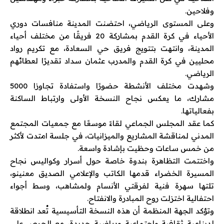
وفلاحين.
وعلى المستوى الرياضي، احتضنت المدينة منافسات دوري
الأحياء في كرة القدم بمشاركة 20 فريقًا من مختلف أحياء
المدينة، وانتهت بتتويج فريق حي السعادة، مع تكريم رواد
محليين في كرة القدم والمدرب عثمان سداد تقديرًا لعطائهم
الرياضي.
وشهدت مختلف الأنشطة حضورًا واستفادة تجاوزا 5000
مشارك، ما يعكس نجاح النسخة الأولى وارتباط الساكنة
بفعالياتها.
كما عقد المجلس الجماعي لقاءً موسعًا مع جمعيات المجتمع
المدني لمناقشة المشاريع والميزانيات، في جلسة امتدت لأكثر
من خمس ساعات وحظيت بإشادة واسعة.
واختتمت التظاهرة بندوة خاصة حول أسرار وكواليس نجاح
المسيرة الخضراء قدمها الكاتب والإعلامي الصديق معنينو،
تلتها سهرة فنية لفرقتي الأنسام ولمشاهب، وسط أجواء
احتفالية اختزلت روح المبادرة والانفتاح.
وتؤكد الجهة المنظمة أن هذه النسخة التأسيسية تُعد انطلاقة
لدينامية ثقافية واجتماعية ورياضية جديدة، مع الحرص على