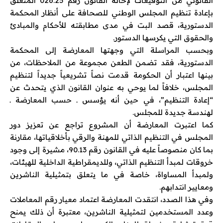
القانوني من التوقيعات لإحالة القانون رقم 026.25 المتعلق
بإعادة تنظيم المجلس الوطني للصحافة على أنظار المحكمة
الدستورية، قصد البت في مدى مطابقته للأحكام والمبادئ
والحقوق التي يكرسها الدستور.
وبحسب المراسلة التي وجهتها المعارضة إلى المحكمة
الدستورية، فقد تضمن الطعن مجموعة من الملاحظات، من
بينها اعتبار أن الحكومة قدمت نصاً تشريعياً جديداً لتنظيم
المجلس، خلافاً لما يوحي به عنوان القانون الذي يتحدث عن
“إعادة التنظيم”، في حين أنه يؤسس ـ حسب المعارضة ـ
لهندسة جديدة للمجلس.
كما اعتبرت المعارضة أن المشروع تراجع عن تعزيز دور
المجلس في التنظيم الذاتي للمهنة والرقي بأخلاقياتها، مقارنة
بما كان منصوصاً عليه في القانون رقم 90.13، مشيرة إلى وجود
خروقات لمبدأ التنظيم الذاتي، وللديمقراطية الداخلية للهيئات،
ولمبدأ المساواة، خاصة في ما يتعلق بتمثيلية الناشرين
ومعايير انتدابهم.
وفي هذا الصدد، انتقدت المعارضة اعتماد معيار رقم المعاملات
وعدد المستخدمين لتمثيلية الناشرين، معتبرة أن ذلك يمنح