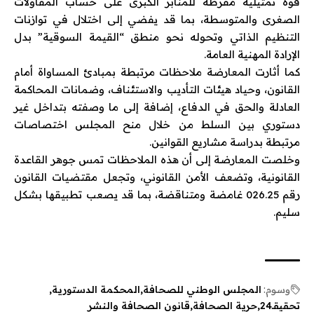
قوة تمثيلية مفرطة للمنابر الكبرى على حساب المقاولات
الصغرى والمتوسطة، بما قد يفضي إلى اختلال في توازنات
التنظيم الذاتي وتحوله نحو منطق “القيمة السوقية” بدل
الإرادة المهنية العامة.
كما أثارت المعارضة ملاحظات مرتبطة بمبادئ المساواة أمام
القانون، وحياد هيئات التأديب والاستئناف، وضمانات المحاكمة
العادلة والحق في الدفاع، إضافة إلى ما وصفته بتداخل غير
دستوري بين السلط من خلال منح المجلس اختصاصات
مرتبطة بدراسة مشاريع القوانين.
وخلصت المعارضة إلى أن هذه الملاحظات تمس جوهر القاعدة
القانونية، وتضعف الأمن القانوني، وتجعل مقتضيات القانون
رقم 026.25 غامضة ومتناقضة، بما قد يصعب تطبيقها بشكل
سليم.
وسوم:
المجلس الوطني للصحافة
المحكمة الدستورية
تحقيقـ24
حرية الصحافة
قانون الصحافة والنشر