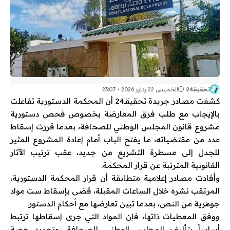
تحقيقـ24
الخميس 22 يناير 2026 - 23:07
كشفت مصادر جريدة تحقيقـ24 أن المحكمة الدستورية تفاعلت
بالإيجاب مع طلب فرق المعارضة بخصوص فحص دستورية
مشروع قانون المجلس الوطني للصحافة، بعدما قررت إسقاط
عدد من مقتضياته، ما يفتح الباب أمام إعادة المشروع المثير
للجدل إلى مسطرة التشريع من جديد، عقب ترتيب الآثار
القانونية المترتبة عن قرار المحكمة.
وأفادت مصادر إعلامية متطابقة أن قرار المحكمة الدستورية،
المرتقب نشره خلال الساعات المقبلة، قضى بإسقاط ست مواد
جوهرية من النص، بعدما تبين تعارضها مع أحكام الدستور.
ووفق المعطيات ذاتها، فإن المواد التي جرى إسقاطها ترتبط
أساساً بتأليف المجلس الوطني للصحافة، وتحديد حصة