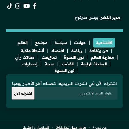
مدير النشر:
يونس سركوح
الافتتاحية
حوادث
سياسة
مجتمع
العالم
فن وثقافة
رياضة
اقتصاد
أنشطة ملكية
مغاربة العالم
نون النسوة
تمازيغت
مقالات رأي
السلطة الرابعة
القضاء
صحة
إصدارات
نون النسوة
اشترك الآن في نشرتنا البريدية، لتصلك آخر الأخبار يوميا
من نحن؟
فريق عمل تحقيقـ24
للتواصل و الإشهار