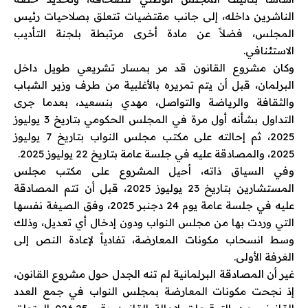
الناشرين داخله، إلى جانب مقتضيات تتعلق بصلاحيات رئيس
المجلس، فضلاً عن مادة أخرى مرتبطة بلجنة التأديب
الاستئنافي.
وكان مشروع القانون قد مر بمسار تشريعي طويل داخل
البرلمان، قبل أن يتم تمريره بالأغلبية من طرف وزير الشباب
والثقافة والرياضة والتواصل، مهدي بنسعيد، بعدما جرى
التداول بشأنه أول مرة في المجلس الحكومي بتاريخ 3 يوليوز
2025، ثم إحالته على مكتب مجلس النواب بتاريخ 7 يوليوز
2025، والمصادقة عليه في جلسة عامة بتاريخ 22 يوليوز 2025.
وفي السياق ذاته، أحيل المشروع على مكتب مجلس
المستشارين بتاريخ 23 يوليوز 2025، قبل أن تتم المصادقة
عليه في جلسة عامة يوم 24 دجنبر 2025، وفق الصيغة نفسها
التي وردت بها من مجلس النواب ودون إدخال أي تعديل، وذلك
وسط انسحاب مكونات المعارضة، تفادياً لإعادة النص إلى
الغرفة الأولى.
غير أن المصادقة البرلمانية لم تنه الجدل حول مشروع القانون،
إذ نجحت مكونات المعارضة بمجلس النواب في جمع العدد