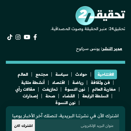
تحقيق24: منبر الحقيقة وصوت المصداقية.
مدير النشر:
يونس سركوح
الافتتاحية
حوادث
سياسة
مجتمع
العالم
فن وثقافة
رياضة
اقتصاد
أنشطة ملكية
مغاربة العالم
نون النسوة
تمازيغت
مقالات رأي
السلطة الرابعة
القضاء
صحة
إصدارات
نون النسوة
اشترك الآن في نشرتنا البريدية، لتصلك آخر الأخبار يوميا