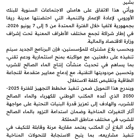
بشير.
ويأتي هذا الاتفاق على هامش الاجتماعات السنوية للبنك
الأوروبي لإعادة الإعمار والتنمية، التي احتضنتها مدينة ريغا
بجمهورية لاتفيا خلال الفترة الممتدة من 5 إلى 7 يونيو 2026،
في إطار شراكة تجمع مختلف الأطراف المعنية تحت إشراف
وزارة الاقتصاد والمالية.
وبحسب بلاغ مشترك للمؤسستين، فإن البرنامج الجديد سيتم
تنفيذه على دفعتين، مع مواكبته بمنح استثمارية ودعم تقني،
بما يساهم في تحديث منشآت إنتاج الماء الصالح للشرب
وتحسين مردوديتها التقنية، مع إدماج معايير متقدمة للنجاعة
الطاقية وتقليص كلفة الاستغلال.
ويندرج هذا التمويل ضمن تنفيذ مخطط التجهيز للفترة 2025-
2030 الذي أعده المكتب الوطني للكهرباء والماء الصالح
للشرب، والهادف إلى تعزيز قدرة البنيات التحتية على مواجهة
آثار التغيرات المناخية وضمان استدامة التزود بالماء الصالح
للشرب في مختلف مناطق المملكة.
وأكد البلاغ أن المكتب يعتمد مقاربة مرنة وقابلة للتكيف في
تنفيذ مشاريعه، بما يتيح الاستجابة للتحولات المناخية