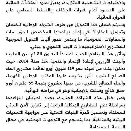
والاحتياجات التشغيلية المتزايدة، ويعزز قدرة المنشآت المائية
على الصمود أمام فترات الجفاف والضغط المتنامي على
الموارد المائية.
وسيتم ضمان هذا التمويل من طرف الشركة الوطنية للضمان
وتمويل المقاولة في إطار برنامجها المخصص للمؤسسات
والمقاولات العمومية، ما يعكس تطور آليات التمويل الموجهة
للمشاريع الاستراتيجية ذات البعد التنموي والبيئي.
ويأتي هذا البرنامج الجديد امتداداً للتعاون القائم بين المغرب
والبنك الأوروبي لإعادة الإعمار والتنمية منذ سنة 2014، حيث
تمكن البنك من تعبئة نحو 119 مليون أورو لفائدة مشاريع الماء
الصالح للشرب التي يشرف عليها المكتب الوطني للكهرباء
والماء الصالح للشرب، من بينها مشروع بقيمة 65 مليون أورو
حقق نتائج وصفت بالإيجابية وهو في مراحله النهائية.
ومن خلال هذه الشراكة الجديدة، يجدد الطرفان التزامهما
بمواصلة دعم المشاريع الهيكلية الرامية إلى تعزيز الأمن المائي
للمملكة، وتحسين قدرة البنيات التحتية على مواجهة التحديات
البيئية والمناخية، بما ينسجم مع التوجهات الوطنية في مجال
التنمية المستدامة.