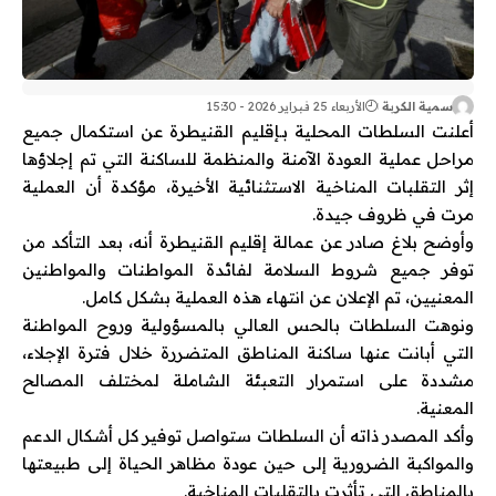
سمية الكربة
الأربعاء 25 فبراير 2026 - 15:30
أعلنت السلطات المحلية بـ
إقليم القنيطرة
عن استكمال جميع
مراحل عملية العودة الآمنة والمنظمة للساكنة التي تم إجلاؤها
إثر التقلبات المناخية الاستثنائية الأخيرة، مؤكدة أن العملية
مرت في ظروف جيدة.
وأوضح بلاغ صادر عن
عمالة إقليم القنيطرة
أنه، بعد التأكد من
توفر جميع شروط السلامة لفائدة المواطنات والمواطنين
المعنيين، تم الإعلان عن انتهاء هذه العملية بشكل كامل.
ونوهت السلطات بالحس العالي بالمسؤولية وروح المواطنة
التي أبانت عنها ساكنة المناطق المتضررة خلال فترة الإجلاء،
مشددة على استمرار التعبئة الشاملة لمختلف المصالح
المعنية.
وأكد المصدر ذاته أن السلطات ستواصل توفير كل أشكال الدعم
والمواكبة الضرورية إلى حين عودة مظاهر الحياة إلى طبيعتها
بالمناطق التي تأثرت بالتقلبات المناخية.