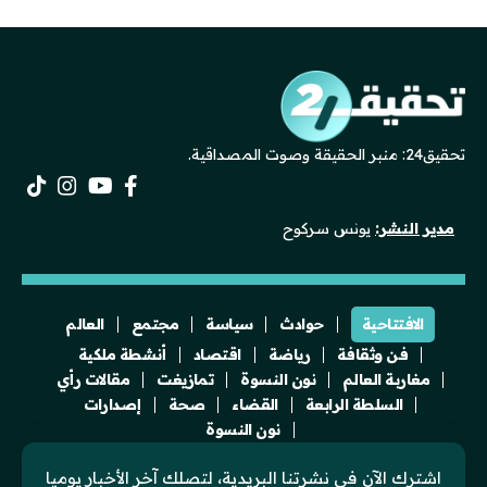
تحقيق24: منبر الحقيقة وصوت المصداقية.
مدير النشر:
يونس سركوح
الافتتاحية
حوادث
سياسة
مجتمع
العالم
فن وثقافة
رياضة
اقتصاد
أنشطة ملكية
مغاربة العالم
نون النسوة
تمازيغت
مقالات رأي
السلطة الرابعة
القضاء
صحة
إصدارات
نون النسوة
اشترك الآن في نشرتنا البريدية، لتصلك آخر الأخبار يوميا