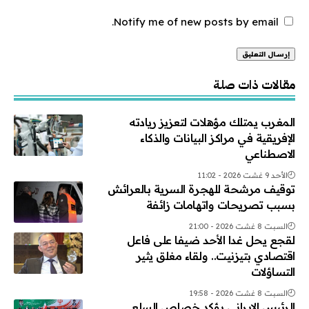
Notify me of new posts by email.
Alternative:
مقالات ذات صلة
المغرب يمتلك مؤهلات لتعزيز ريادته
الإفريقية في مراكز البيانات والذكاء
الاصطناعي
الأحد 9 غشت 2026 - 11:02
توقيف مرشحة للهجرة السرية بالعرائش
بسبب تصريحات واتهامات زائفة
السبت 8 غشت 2026 - 21:00
لقجع يحل غدا الأحد ضيفا على فاعل
اقتصادي بتيزنيت.. ولقاء مغلق يثير
التساؤلات
السبت 8 غشت 2026 - 19:58
الرئيس الإيراني يؤكد خصاص السلع