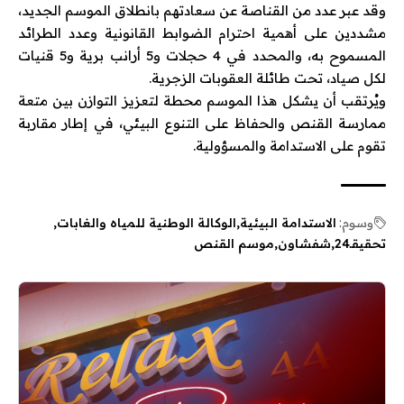
وقد عبر عدد من القناصة عن سعادتهم بانطلاق الموسم الجديد،
مشددين على أهمية احترام الضوابط القانونية وعدد الطرائد
المسموح به، والمحدد في 4 حجلات و5 أرانب برية و5 قنيات
لكل صياد، تحت طائلة العقوبات الزجرية.
ويُرتقب أن يشكل هذا الموسم محطة لتعزيز التوازن بين متعة
ممارسة القنص والحفاظ على التنوع البيئي، في إطار مقاربة
تقوم على الاستدامة والمسؤولية.
وسوم:
الاستدامة البيئية
الوكالة الوطنية للمياه والغابات
تحقيقـ24
شفشاون
موسم القنص