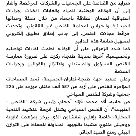
متزايد من القناصة على الجمعيات والشركات المرخصة. وأشار
إلى أن الوكالة الوطنية للمياه والغابات اتخذت إجراءات
استباقية لضمان انطلاقة ناجحة، من خلال تعبئة وحداتها
الميدانية والحراس لمحاربة القنص غير القانوني، وتحديث
خرائط مجالات القنص، إلى جانب إطلاق تطبيق إلكتروني
لتسهيل متابعة هذه التدابير.
كما شدد الزمراني على أن الوكالة نظمت لقاءات تواصلية
وتحسيسية، آخرها بمدينة طنجة، ركزت على ضرورة ممارسة
القنص المسؤول والمستدام، والالتزام بالقوانين وإجراءات
السلامة.
وعلى صعيد جهة طنجة-تطوان-الحسيمة، تمتد المساحات
المؤجرة للقنص على أزيد من 587 ألف هكتار، موزعة على 223
جمعية وشركة للقنص السياحي.
من جانبه، أكد محمد فؤاد أحجام، رئيس شركة “القنص –
الطبيعة”، أن القنص السياحي يشكل فرصة لتنشيط التنمية
المحلية، خاصة بإقليم شفشاون الذي يزخر بمؤهلات غابوية
ووحيش متنوع، مشيدا بالجهود المبذولة للحفاظ على التوازن
البيئي ومنع الصيد الجائر.