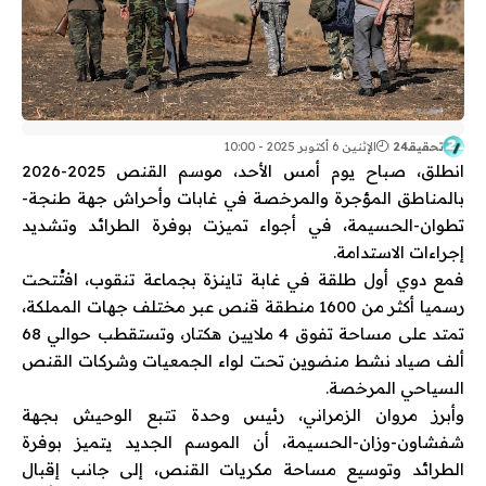
تحقيقـ24
الإثنين 6 أكتوبر 2025 - 10:00
انطلق، صباح يوم أمس الأحد، موسم القنص 2025-2026
بالمناطق المؤجرة والمرخصة في غابات وأحراش جهة طنجة-
تطوان-الحسيمة، في أجواء تميزت بوفرة الطرائد وتشديد
إجراءات الاستدامة.
فمع دوي أول طلقة في غابة تاينزة بجماعة تنقوب، افتُتحت
رسميا أكثر من 1600 منطقة قنص عبر مختلف جهات المملكة،
تمتد على مساحة تفوق 4 ملايين هكتار، وتستقطب حوالي 68
ألف صياد نشط منضوين تحت لواء الجمعيات وشركات القنص
السياحي المرخصة.
وأبرز مروان الزمراني، رئيس وحدة تتبع الوحيش بجهة
شفشاون-وزان-الحسيمة، أن الموسم الجديد يتميز بوفرة
الطرائد وتوسيع مساحة مكريات القنص، إلى جانب إقبال