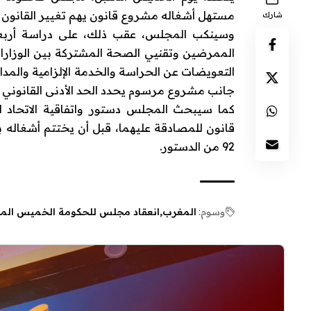
مستهل أشغاله مشروع قانون يهم تغيير القانون ال
شارك
وسينكب المجلس، عقب ذلك، على دراسة أربعة 
الممرضين وتقنيي الصحة المشتركة بين الوزارا
التعويضات عن الحراسة والخدمة الإلزامية والمد
جانب مشروع مرسوم يحدد الحد الأدنى القانوني لل
قانون للمصادقة عليهما، قبل أن يختتم أشغاله 
92 من الدستور.
وسوم:
المغرب
انعقاد مجلس للحكومة الخميس الم