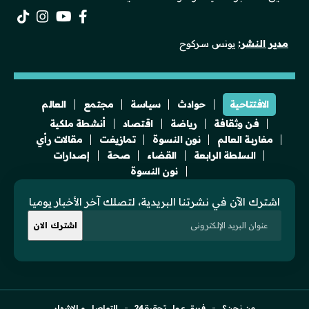
مدير النشر:
يونس سركوح
الافتتاحية
حوادث
سياسة
مجتمع
العالم
فن وثقافة
رياضة
اقتصاد
أنشطة ملكية
مغاربة العالم
نون النسوة
تمازيغت
مقالات رأي
السلطة الرابعة
القضاء
صحة
إصدارات
نون النسوة
اشترك الآن في نشرتنا البريدية، لتصلك آخر الأخبار يوميا
من نحن؟
فريق عمل تحقيقـ24
للتواصل و الإشهار