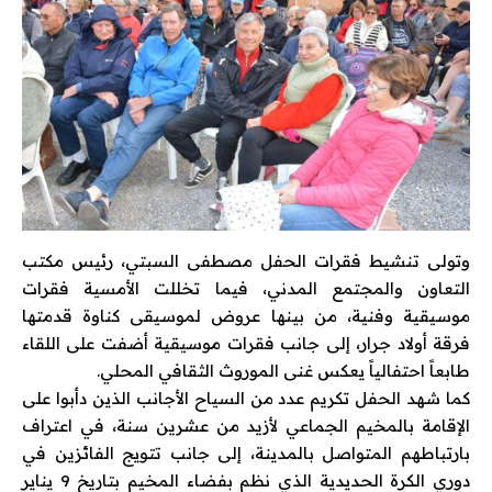
وتولى تنشيط فقرات الحفل مصطفى السبتي، رئيس مكتب
التعاون والمجتمع المدني، فيما تخللت الأمسية فقرات
موسيقية وفنية، من بينها عروض لموسيقى كناوة قدمتها
فرقة أولاد جرار، إلى جانب فقرات موسيقية أضفت على اللقاء
طابعاً احتفالياً يعكس غنى الموروث الثقافي المحلي.
كما شهد الحفل تكريم عدد من السياح الأجانب الذين دأبوا على
الإقامة بالمخيم الجماعي لأزيد من عشرين سنة، في اعتراف
بارتباطهم المتواصل بالمدينة، إلى جانب تتويج الفائزين في
دوري الكرة الحديدية الذي نظم بفضاء المخيم بتاريخ 9 يناير