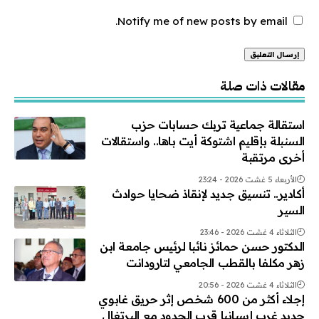
Notify me of new posts by email.
Alternative:
مقالات ذات صلة
استقالة جماعية تربك حسابات حزب
السنبلة بإقليم اشتوكة أيت باها.. واستقالات
أخرى مرتقبة
الأربعاء 5 غشت 2026 - 23:24
أكادير.. تنسيق جديد لإنقاذ ضحايا حوادث
السير
الثلاثاء 4 غشت 2026 - 23:46
الدكتور حسن حمائز نائبا لرئيس جامعة ابن
زهر مكلفا بالقطب الجامعي لتارودانت
الثلاثاء 4 غشت 2026 - 20:56
إجلاء أكثر من 600 شخص إثر حريق غابوي
جديد غرب إسبانيا قرب الحدود مع البرتغال