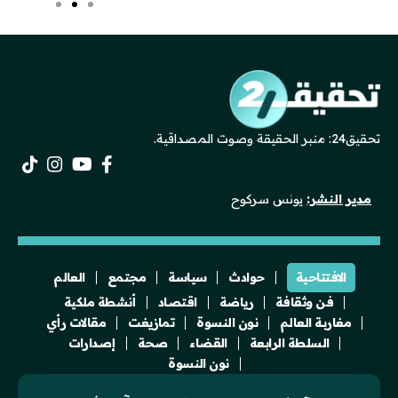
تحقيق24: منبر الحقيقة وصوت المصداقية.
مدير النشر:
يونس سركوح
الافتتاحية
حوادث
سياسة
مجتمع
العالم
فن وثقافة
رياضة
اقتصاد
أنشطة ملكية
مغاربة العالم
نون النسوة
تمازيغت
مقالات رأي
السلطة الرابعة
القضاء
صحة
إصدارات
نون النسوة