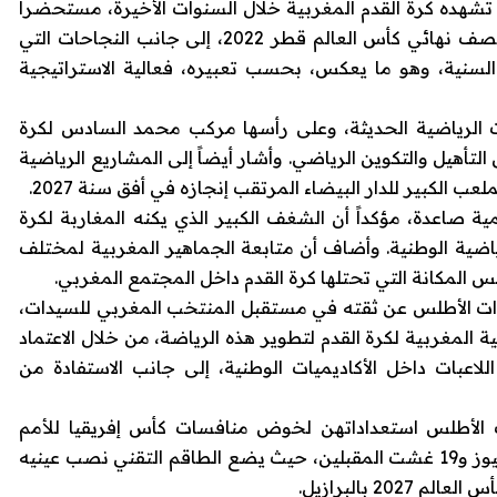
شهده كرة القدم المغربية خلال السنوات الأخيرة، مستحضراً
الإنجاز التاريخي للمنتخب الوطني الأول ببلوغه نصف نهائي كأس العالم قطر 2022، إلى جانب النجاحات التي
لسنية، وهو ما يعكس، بحسب تعبيره، فعالية الاستراتيجية
ات الرياضية الحديثة، وعلى رأسها مركب محمد السادس لكرة
التأهيل والتكوين الرياضي. وأشار أيضاً إلى المشاريع الرياضية
 الكبير للدار البيضاء المرتقب إنجازه في أفق سنة 2027.
 صاعدة، مؤكداً أن الشغف الكبير الذي يكنه المغاربة لكرة
اضية الوطنية. وأضاف أن متابعة الجماهير المغربية لمختلف
س المكانة التي تحتلها كرة القدم داخل المجتمع المغربي.
بؤات الأطلس عن ثقته في مستقبل المنتخب المغربي للسيدات،
 المغربية لكرة القدم لتطوير هذه الرياضة، من خلال الاعتماد
اعبات داخل الأكاديميات الوطنية، إلى جانب الاستفادة من
 الأطلس استعداداتهن لخوض منافسات كأس إفريقيا للأمم
للسيدات، التي ستحتضنها المملكة ما بين 25 يوليوز و19 غشت المقبلين، حيث يضع الطاقم التقني نصب عينيه
2 بالبرازيل.