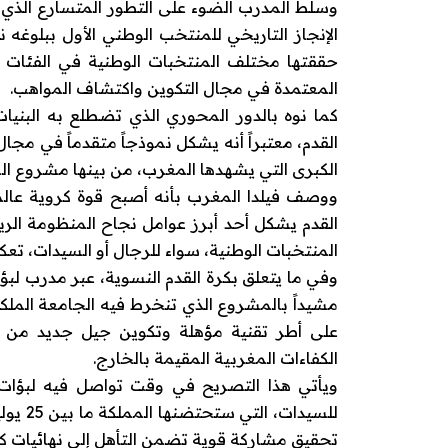
وسلط المدرب الضوء على التطور المتسارع الذي ت
حققتها مختلف المنتخبات الوطنية في الفئات ا
المعتمدة في مجال التكوين واكتشاف المواهب.
كما نوه بالدور المحوري الذي تضطلع به البني
القدم، معتبراً أنه يشكل نموذجاً متقدماً في مجال 
الكبرى التي يشهدها المغرب، من بينها مشروع الملعب
ووصف فيلدا المغرب بأنه أصبح قوة كروية عالمية
القدم يشكل أحد أبرز عوامل نجاح المنظومة الري
المنتخبات الوطنية، سواء للرجال أو السيدات، تعك
وفي ما يتعلق بكرة القدم النسوية، عبر مدرب ل
مشيداً بالمشروع الذي تنخرط فيه الجامعة الملكية
على أطر تقنية مؤهلة وتكوين جيل جديد من الل
الكفاءات المغربية المقيمة بالخارج.
ويأتي هذا التصريح في وقت تواصل فيه لبؤات
تحقيق مشاركة قوية تضمن التأهل إلى نهائيات كأس العالم 027