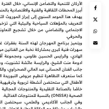
أبرز المحطات الثقافية والفنية والاقتصادية بالمن
يهدف هذا الموعد السنوي إلى إبراز الموروث الثقا
التعريف بالمؤهلات السياحية والبيئية التي تزخ
الاجتماعي والتضامني من خلال تشجيع التعاونيا
والحرفي.
ويتميز برنامج المهرجان لهذه السنة بفقرات غن
سهرات فنية كبرى بمشاركة نخبة من الفنانين من
الهادي، والرايس الحسين طاوس، ومجموعة آقا س
ادومة منت الشيخ، والرايسة عائشة تشنويت، ومج
جانب الفنان الحساني عبد العالي الصحراوي، والكو
كما ستعرف التظاهرة تنظيم عروض التبوريدة الت
الأطفال التي ستحتضن أنشطة تربوية وترفيهية ل
خاصًا بالصناعة التقليدية والمنتوجات المجالية
الصحية (ONSSA) بالنسبة للمنتوجات الغذائية.
وفي الجانب الأكاديمي والعلمي، سيحتضن المه