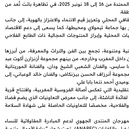
الأركان للتنمية والتضامن الإنساني، خلال الفترة الممتدة من 16 إلى 18 نونبر 2025، في تظاهرة باتت تُعد من
طقة.
في المحلي وتعزيز قيم الانتماء والاعتزاز بالهوية، إلى جانب
ر بها جماعة تيمولاي ومحيطها، كما يسعى إلى دعم الاقتصاد
ت المحلية وإبراز المنتوجات المجالية ذات الطابع الفلاحي
ية ومتنوعة، تجمع بين الفن والتراث والمعرفة، من أبرزها
 داخل المغرب وخارجه، من بينهم مجموعة أزنزارن أكوت عبد
ايس، والفنان الشعبي الشيخ ودان، والفنانة الموريتانية
موعة أنرزاف الحسن بيزنكاض، والفنان خالد الوعباني، إلى
ميدي أحمد نتما بابا علي.
قليدية التي تعكس أصالة الفروسية المغربية، وافتتاح قرية
فائدة الناشئة، إلى جانب معرض التعاونيات الذي يضم فضاءً
 والفلاحية، مخصصًا للتعاونيات الحاصلة على شهادة السلامة
رجان المنتدى الجهوي لدعم المبادرة المقاولاتية للنساء
والشباب، بشراكة مع الوكالة الوطنية لإنعاش التشغيل والكفاءات (ANAPEC)، تحت شعار “ريادة الأعمال وتنمية