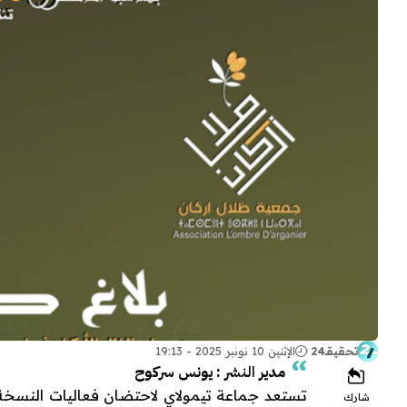
تحقيقـ24
الإثنين 10 نونبر 2025 - 19:13
مدير النشر : يونس سركوح
تستعد جماعة تيمولاي لاحتضان فعاليات النسخة 
شارك