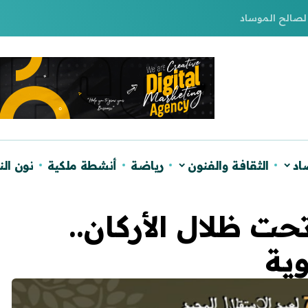
لصالح الموساد
اد
الثقافة والفنون
رياضة
أنشطة ملكية
نون ال
تحت ظلال الأركان..
وية