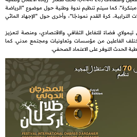
ت مبتكرة”. كما سيتم تنظيم ندوة وطنية حول موضوع “الرياضة
 الترابية.. كرة القدم نموذجًا”، وأخرى حول “الإجهاد المائي
مولاي فضاءً للتفاعل الثقافي والاقتصادي، ومنصة لتعزيز
ختلف الفاعلين من مؤسسات وتعاونيات ومجتمع مدني. كما
طية الحدث التوفر على الاعتماد الصحفي.