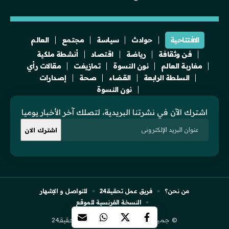
الافتتاحية
حوادث
سياسة
مجتمع
العالم
فن وثقافة
رياضة
اقتصاد
أنشطة ملكية
مغاربة العالم
نون النسوة
تمازيغت
مقالات رأي
السلطة الرابعة
القضاء
صحة
إصدارات
نون النسوة
اشترك الآن في نشرتنا البريدية، لتصلك آخر الأخبار يوميا
من نحن؟
فريق عمل تحقيقـ24
للتواصل و الإشهار
النسخة الفرنسية للموقع
© جميع الحقوق محفوظة لجريدة تحقيقـ24