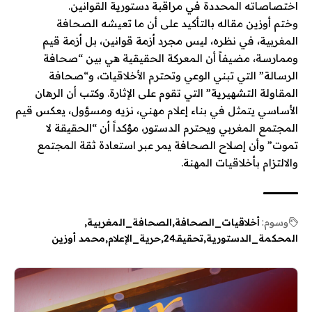
اختصاصاته المحددة في مراقبة دستورية القوانين.
وختم أوزين مقاله بالتأكيد على أن ما تعيشه الصحافة
المغربية، في نظره، ليس مجرد أزمة قوانين، بل أزمة قيم
وممارسة، مضيفاً أن المعركة الحقيقية هي بين “صحافة
الرسالة” التي تبني الوعي وتحترم الأخلاقيات، و“صحافة
المقاولة التشهيرية” التي تقوم على الإثارة. وكتب أن الرهان
الأساسي يتمثل في بناء إعلام مهني، نزيه ومسؤول، يعكس قيم
المجتمع المغربي ويحترم الدستور، مؤكداً أن “الحقيقة لا
تموت” وأن إصلاح الصحافة يمر عبر استعادة ثقة المجتمع
والالتزام بأخلاقيات المهنة.
وسوم:
أخلاقيات_الصحافة
الصحافة_المغربية
المحكمة_الدستورية
تحقيقـ24
حرية_الإعلام
محمد أوزين