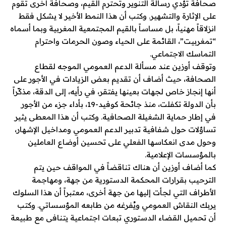
صحافة تؤدي رسالة التنوير وتحترم القيم، وصحافة أخرى تقوم
على الإثارة والتشهير. وكتب أن هذا النمط الأخير لا يشكل فقط
انزلاقاً مهنياً، بل مساساً بالقيم المجتمعية المغربية وبما أسماه
“تمغربيت”، القائمة على الحياء وصون الحرمات واحترام
التماسك الاجتماعي.
وتوقف أوزين عند مسألة الدعم العمومي الموجه لقطاع
الصحافة، حيث أضاف أن تقديم بعض الزيادات في الأجور على
أنها إنجاز خاص لجهات بعينها يفتقر، في رأيه، إلى الدقة، مذكّراً
بأن الدولة تكفلت، منذ جائحة كوفيد-19، بأداء جزء من الأجور
في إطار حماية الشغيلة الصحافية. وكتب أن هذا المعطى يثير
تساؤلات حول شفافية تدبير الدعم العمومي ومداخيل الإشهار،
وحول مدى انعكاسها الفعلي على تحسين أوضاع العاملين
بالمؤسسات الإعلامية.
كما أضاف أوزين أن هناك تناقضاً في المواقف حين يتم
الترحيب بقرارات المحكمة الدستورية من جهة، ومهاجمة
الأطراف التي لجأت إليها من جهة أخرى، معتبراً أن هذا السلوك
يربك النقاش العمومي ويُفرغه من طابعه المؤسساتي. وكتب
أن تحميل القضاء الدستوري تبعات اجتماعية يتنافى مع طبيعة