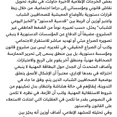
بعض الخرجات الإعلامية الأخيرة حاولت، في نظره، تحويل
نقاش قانوني ومؤسساتي إلى دراما اجتماعية، من خلال ربط
قرارات دستورية بالأوضاع المعيشية للصحافيين الشباب.
واعتبر أوزين أن الربط بين “قدسية الدستور” و“الخبز اليومي
للشباب” يمثل، حسب تعبيره، نوعاً من الضغط العاطفي غير
المشروع، مضيفاً أن الدفاع عن المؤسسات الدستورية لا ينبغي
تصويره كصراع عبثي أو تهديد مباشر للاستقرار الاجتماعي.
وكتب أن الصراع الحقيقي، في تقديره، ليس بين مشروع قانون
ومؤسسة دستورية، بل بين منطق يسعى إلى تحرير الممارسة
الصحافية مهنياً، ومنطق آخر يقوم على الريع والامتيازات.
وأضاف المتحدث أن الجدل حول البطاقة المهنية لا ينبغي
اختزاله في بعدها الإداري، معتبراً أن الإشكال الأعمق يتعلق
بوضعية الصحافيين الشباب، الذين يتم، وفق ما جاء في
التدوينة، إبقاؤهم في حالة هشاشة وانتظار، بدل تمكينهم من
شروط الاستقلالية المهنية. وكتب أن الأزمة، في نظره، لا تكمن
في النصوص بقدر ما تكمن في العقليات التي اعتادت الاستعلاء
على القانون والدستور.
وفي تحليله للمشهد الإعلامي، أضاف أوزين أنه يميّز بين