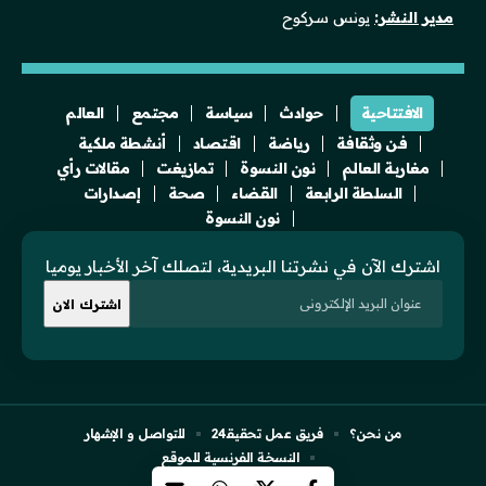
مدير النشر:
يونس سركوح
الافتتاحية
حوادث
سياسة
مجتمع
العالم
فن وثقافة
رياضة
اقتصاد
أنشطة ملكية
مغاربة العالم
نون النسوة
تمازيغت
مقالات رأي
السلطة الرابعة
القضاء
صحة
إصدارات
نون النسوة
اشترك الآن في نشرتنا البريدية، لتصلك آخر الأخبار يوميا
من نحن؟
فريق عمل تحقيقـ24
للتواصل و الإشهار
النسخة الفرنسية للموقع