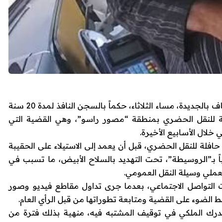
أصدرت غرفة الجنايات الابتدائية بمحكمة الاستئناف بالجديدة، مساء الثلاثاء، حكماً بالسجن النافذ لمدة 20 سنة
ة للنقل الحضري بمنطقة “مصور راسو”، وهي القضية التي
خلال الأسابيع الأخيرة.
حافلة للنقل الحضري، قبل أن يعمد إلى الاستيلاء على الحقيبة
ً بـ”الروسيطة”، تحت التهديد بالسلاح الأبيض، ما تسبب في
ملي وسيلة النقل العمومي.
ات التواصل الاجتماعي، بعدما جرى تداول مقاطع فيديو وصور
ط الضوء على القضية ومتابعة تطوراتها من قبل الرأي العام.
لدرك الملكي في توقيف المشتبه فيه، منهية بذلك فترة من