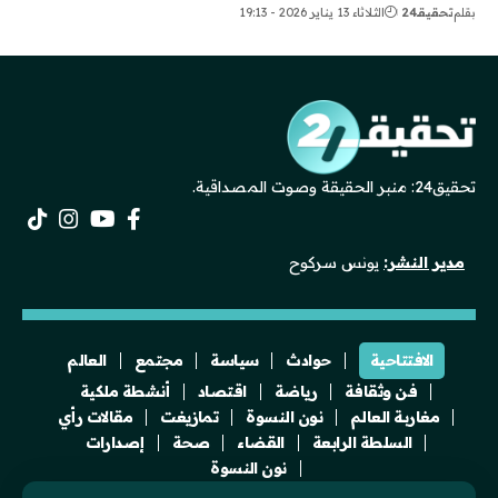
بقلم
تحقيقـ24
الثلاثاء 13 يناير 2026 - 19:13
تحقيق24: منبر الحقيقة وصوت المصداقية.
مدير النشر:
يونس سركوح
الافتتاحية
حوادث
سياسة
مجتمع
العالم
فن وثقافة
رياضة
اقتصاد
أنشطة ملكية
مغاربة العالم
نون النسوة
تمازيغت
مقالات رأي
السلطة الرابعة
القضاء
صحة
إصدارات
نون النسوة