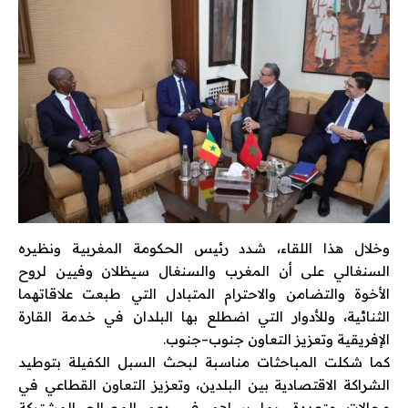
وخلال هذا اللقاء، شدد رئيس الحكومة المغربية ونظيره
السنغالي على أن المغرب والسنغال سيظلان وفيين لروح
الأخوة والتضامن والاحترام المتبادل التي طبعت علاقاتهما
الثنائية، وللأدوار التي اضطلع بها البلدان في خدمة القارة
الإفريقية وتعزيز التعاون جنوب–جنوب.
كما شكلت المباحثات مناسبة لبحث السبل الكفيلة بتوطيد
الشراكة الاقتصادية بين البلدين، وتعزيز التعاون القطاعي في
مجالات متعددة، بما يساهم في دعم المصالح المشتركة