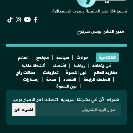
تحقيق24: منبر الحقيقة وصوت المصداقية.
مدير النشر:
يونس سركوح
الافتتاحية
حوادث
سياسة
مجتمع
العالم
فن وثقافة
رياضة
اقتصاد
أنشطة ملكية
مغاربة العالم
نون النسوة
تمازيغت
مقالات رأي
السلطة الرابعة
القضاء
صحة
إصدارات
نون النسوة
اشترك الآن في نشرتنا البريدية، لتصلك آخر الأخبار يوميا