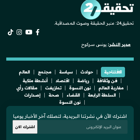
تحقيق24: منبر الحقيقة وصوت المصداقية.
مدير النشر:
يونس سركوح
الافتتاحية
حوادث
سياسة
مجتمع
العالم
فن وثقافة
رياضة
اقتصاد
أنشطة ملكية
مغاربة العالم
نون النسوة
تمازيغت
مقالات رأي
السلطة الرابعة
القضاء
صحة
إصدارات
نون النسوة
اشترك الآن في نشرتنا البريدية، لتصلك آخر الأخبار يوميا