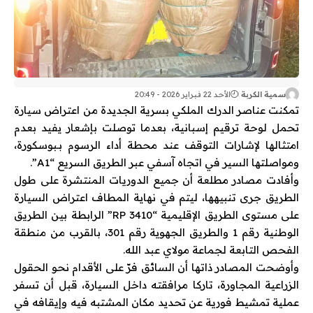
سمية الكربة
الأحد 22 فبراير 2026 - 20:49
تمكنت عناصر
الدرك الملكي
بسرية
الجديدة
من اعتراض سيارة
تحمل لوحة ترقيم إسبانية، بعدما توصلت بإشعار يفيد بعدم
امتثالها لإشارات التوقف عند محطة أداء الرسوم بـ
بوسكورة
،
ومواصلتها السير في اتجاه
آسفي
عبر الطريق السريع “A1”.
وأفادت مصادر مطلعة أن جميع الدوريات المنتشرة على طول
الطريق جرى تنبيهها، ليتم في نهاية المطاف اعتراض السيارة
على مستوى الطريق الإقليمية “RP 3410” الرابطة بين الطريق
الوطنية رقم 1 والطريق الجهوية رقم 301، بالقرب من منطقة
الفحص التابعة لجماعة مولاي عبد الله.
وأوضحت المصادر ذاتها أن السائق فرّ على الأقدام نحو الحقول
الزراعية المجاورة، تاركا مرافقته داخل السيارة، قبل أن تسفر
عملية تمشيط فورية عن تحديد مكان المشتبه فيه وإيقافه في