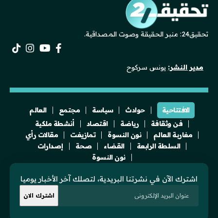
تحقيق24: منبر الحقيقة وصوت المصداقية.
مدير النشر:
يونس سركوح
الافتتاحية
حوادث
سياسة
مجتمع
العالم
فن وثقافة
رياضة
اقتصاد
أنشطة ملكية
مغاربة العالم
نون النسوة
تمازيغت
مقالات رأي
السلطة الرابعة
القضاء
صحة
إصدارات
نون النسوة
اشترك الآن في نشرتنا البريدية، لتصلك آخر الأخبار يوميا