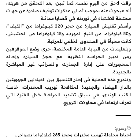
وقت لاحق من اليوم نفسه. كما تبين، بعد التحقق من هويته،
أنه مبحوث عنه بموجب ثماني مذكرات توقيف صادرة عن جهات
مختلفة للاشتباه في تورطه في قضايا مماثلة.
وأسفر تفتيش السيارة عن حجز 220 كيلوغراما من “الكيف”،
و50 كيلوغراما من التبغ المهرب، و15 كيلوغراما من الحشيش،
كانت مخبأة في الصندوق الخلفي للمركبة.
وبتعليمات من النيابة العامة المختصة، جرى وضع الموقوفين
رهن تدبير الحراسة النظرية، مع حجز السيارة وإحالة
المحجوزات على إدارة الجمارك والضرائب غير المباشرة
بالجديدة.
وتندرج هذه العملية في إطار التنسيق بين القيادتين الجهويتين
بالدار البيضاء والجديدة لمكافحة تهريب المخدرات، خاصة
القنب الهندي، في سياق تشديد المراقبة خلال الفترة التي
تعرف ارتفاعا في محاولات الترويج.
وسوم:
إحباط محاولة تهريب مخدرات وحجز 285 كيلوغراما بضواحي