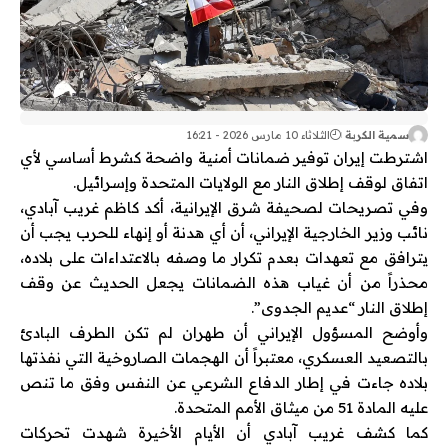
سمية الكربة
الثلاثاء 10 مارس 2026 - 16:21
اشترطت
إيران
توفير ضمانات أمنية واضحة كشرط أساسي لأي
اتفاق لوقف إطلاق النار مع
الولايات المتحدة
و
إسرائيل
.
وفي تصريحات لصحيفة
شرق الإيرانية
، أكد
كاظم غريب آبادي
،
نائب وزير الخارجية الإيراني، أن أي هدنة أو إنهاء للحرب يجب أن
يترافق مع تعهدات بعدم تكرار ما وصفه بالاعتداءات على بلاده،
محذراً من أن غياب هذه الضمانات يجعل الحديث عن وقف
إطلاق النار “عديم الجدوى”.
وأوضح المسؤول الإيراني أن طهران لم تكن الطرف البادئ
بالتصعيد العسكري، معتبراً أن الهجمات الصاروخية التي نفذتها
بلاده جاءت في إطار الدفاع الشرعي عن النفس وفق ما تنص
عليه المادة 51 من
ميثاق الأمم المتحدة
.
كما كشف غريب آبادي أن الأيام الأخيرة شهدت تحركات