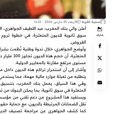
سمية الكربة
الأربعاء 25 مارس 2026 - 11:22
أعلن والي
بنك المغرب
،
عبد اللطيف الجواهري
، ال
سوق ثانوية للديون المتعثرة، في خطوة تروم تح
شارك
القروض.
وأوضح الجواهري، خلال ندوة وطنية نُظمت بشرا
مستوى مرتفع مقارنة بالمعايير الدولية.
وأشار إلى أن استمرار تراكم هذه الديون داخل مي
يتطلبه من تعبئة موارد مالية مهمة، مما يستدعي ح
وفي هذا السياق، يعمل
بنك المغرب
، بتنسيق 
المتعثرة في سوق ثانوية، بما يمكن البنوك من ت
ويستفيد هذا المشروع من دعم تقني من
مؤسسة 
نقل الضمانات المرتبطة بالديون، مع حماية حقوق