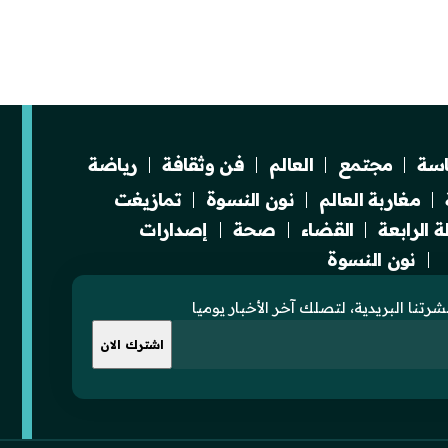
سة
مجتمع
العالم
فن وثقافة
رياضة
مغاربة العالم
نون النسوة
تمازيغت
 الرابعة
القضاء
صحة
إصدارات
نون النسوة
رتنا البريدية، لتصلك آخر الأخبار يوميا