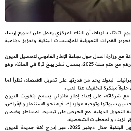
يوم الثلاثاء بـ
الرباط
، أن البنك المركزي يعمل على تسريع إرساء
رير القدرات التمويلية للمؤسسات البنكية وتعزيز دينامية
كة مع
وزارة العدل
حول نجاعة الإطار القانوني لتحصيل الديون
المتعثرة، أن حجم هذه الديون تجاوز 100 مليار درهم مع متم سنة 2025، بمعدل تعثر يبلغ 8,2 في المائة، وهو
زانيات البنوك يحد من قدرتها على تمويل الاقتصاد، نظراً لما
لولاً مبتكرة لتخفيف هذا العبء.
مع شركائه، على إعداد إطار قانوني يسمح بتفويت الديون
حسين سيولتها وتوجيه موارد إضافية نحو الاستثمار والإقراض.
التمويل الدولية
، مع الحرص على تبسيط المساطر وضمان
 الزبناء والمعطيات الشخصية.
كما كشف الجواهري عن مراجعة تصنيف الديون البنكية خلال دجنبر 2025، عبر إدراج فئة جديدة للديون