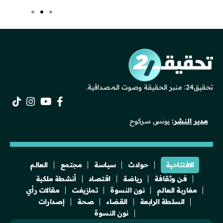
تحقيق24: منبر الحقيقة وصوت المصداقية.
مدير النشر:
يونس سركوح
الافتتاحية
حوادث
سياسة
مجتمع
العالم
فن وثقافة
رياضة
اقتصاد
أنشطة ملكية
مغاربة العالم
نون النسوة
تمازيغت
مقالات رأي
السلطة الرابعة
القضاء
صحة
إصدارات
نون النسوة