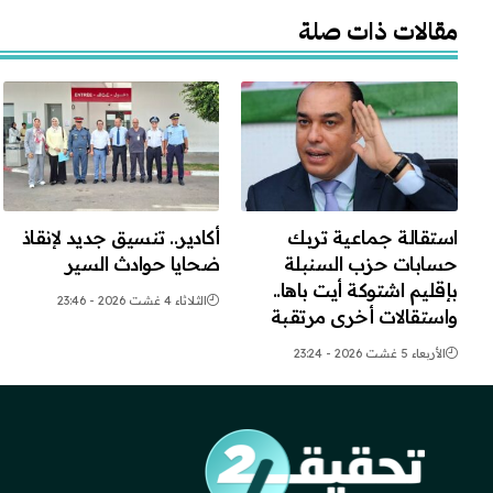
مقالات ذات صلة
استقالة جماعية تربك
أكادير.. تنسيق جديد لإنقاذ
حسابات حزب السنبلة
ضحايا حوادث السير
بإقليم اشتوكة أيت باها..
الثلاثاء 4 غشت 2026 - 23:46
واستقالات أخرى مرتقبة
الأربعاء 5 غشت 2026 - 23:24