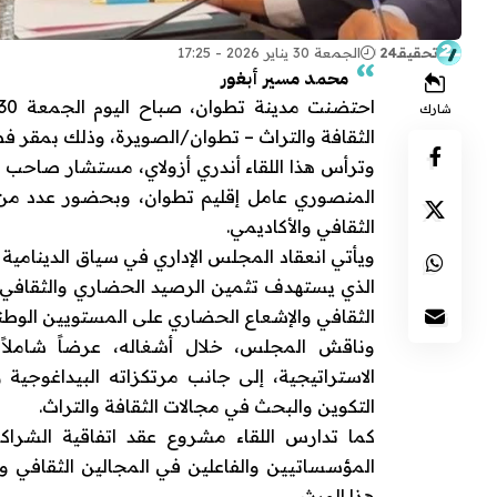
تحقيقـ24
الجمعة 30 يناير 2026 - 17:25
محمد مسير أبغور
شارك
الثقافة والتراث – تطوان/الصويرة، وذلك بمقر فضا
وترأس هذا اللقاء أندري أزولاي، مستشار صاحب ا
المنصوري عامل إقليم تطوان، وبحضور عدد من 
الثقافي والأكاديمي.
ويأتي انعقاد المجلس الإداري في سياق الدينامية ا
الذي يستهدف تثمين الرصيد الحضاري والثقافي 
الثقافي والإشعاع الحضاري على المستويين الوطن
وناقش المجلس، خلال أشغاله، عرضاً شاملاً
الاستراتيجية، إلى جانب مرتكزاته البيداغوجية 
التكوين والبحث في مجالات الثقافة والتراث.
كما تدارس اللقاء مشروع عقد اتفاقية الشراكة
المؤسساتيين والفاعلين في المجالين الثقافي وا
هذا الورش.