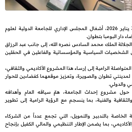
احتضنت مدينة تطوان، صباح اليوم الجمعة 30 يناير 2026، أشغال المجلس الإداري للجامعة الدولية لعلوم
ء دار البومبا بتطوان.
لجلالة الملك محمد السادس نصره الله، إلى جانب عبد الرزاق
الشخصيات السياسية والمؤسساتية والفاعلين في الحقلين
لمتواصلة الرامية إلى إرساء هذا المشروع الأكاديمي والثقافي،
لمدينتي تطوان والصويرة، وتعزيز موقعهما كفضاءين للحوار
ي والدولي.
 حول مشروع إحداث الجامعة، همّ سياقه العام وأهدافه
والثقافية والفنية، بما ينسجم مع الرؤية الرامية إلى تطوير
 الخاصة بالتدبير والتمويل، التي تجمع عدداً من الشركاء
لأكاديمي، بما يضمن الإطار التنظيمي والمالي الكفيل بإنجاح