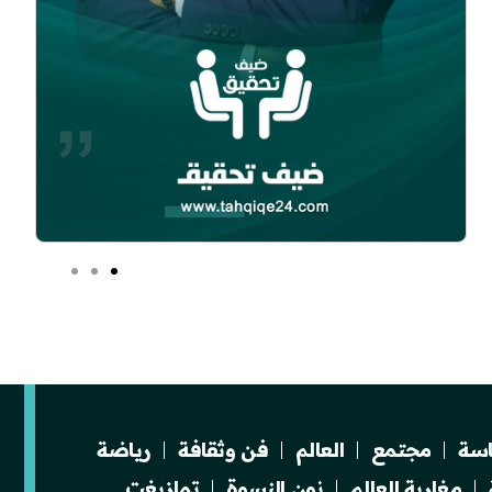
سة
مجتمع
العالم
فن وثقافة
رياضة
مغاربة العالم
نون النسوة
تمازيغت