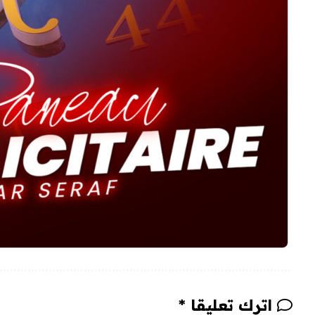
اترك تعليقا *