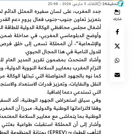
تحقيقـ24
الثلاثاء 3 مارس 2026 - 20:48
جدد المغرب، على لسان سفيره الممثل الدائم لدى
بتعزيز تعاون جنوب-جنوب فعال يروم دعم القدرات
شارك
أشغال مجلس محافظي
الوكالة الدولية للطاقة ال
وأوضح الدبلوماسي المغربي، في مداخلة ضمن النق
والإشعاعية”، أن المملكة تسعى إلى خلق فرص ج
للدول النامية في هذا المجال الحيوي.
وأشاد المتحدث بمضمون تقرير المدير العام للو
التزام المغرب بمعايير السلامة النووية الدولية، وي
كما نوه بالجهود المتواصلة التي تبذلها الوكالة 
النقل والنفايات، وتعزيز قدرات الاستعداد والاستجا
التي تستدعي دعما إضافيا.
وفي سياق استعراض الجهود الوطنية، أكد السفير 
وفقا لالتزاماتها الوطنية والدولية، مبرزا أن ا
الوطنية بما يتماشى مع معايير السلامة المعتمدة 
وأشار إلى أن المملكة استقبلت طواعية بعثتي 
التأهب للطوارئ (EPREV) بمتا