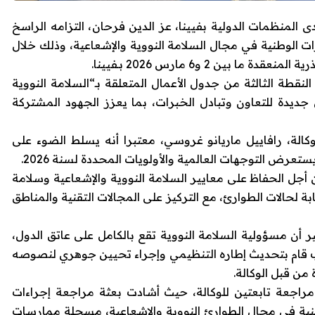
 المنظمات الدولية بفيينا،
عز الدين فرحان
، التزامه الراسخ
 الوطنية في مجال السلامة النووية والإشعاعية، وذلك خلال
ذرية
المنعقدة ما بين 2 و6 مارس 2026 بـ
فيينا
.
طة الثالثة من جدول الأعمال المتعلقة بـ“السلامة النووية
ديدة للتعاون وتبادل الخبرات، بما يعزز الجهود المشتركة
كالة،
رافاييل ماريانو غروسي
، معتبرا أنه يسلط الضوء على
ستعرض التوجهات العالمية والأولويات المحددة لسنة 2026.
من أجل الحفاظ على معايير السلامة النووية والإشعاعية وسلامة
بة لحالات الطوارئ، مع التركيز على المجالات التقنية والمناطق
أن مسؤولية السلامة النووية تقع بالكامل على عاتق الدول،
لمغرب قام بتحديث إطاره التنظيمي وإجراء تحيين جوهري لنصوصه
من قبل الوكالة.
مراجعة تابعتين للوكالة، حيث أشادت بعثة مراجعة إجراءات
نة المنظومة الوطنية في مجال الطوارئ النووية والإشعاعية، مسجلة ممارسات