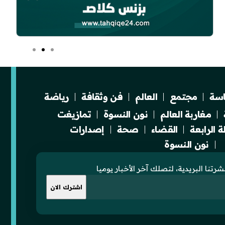
سة
مجتمع
العالم
فن وثقافة
رياضة
مغاربة العالم
نون النسوة
تمازيغت
 الرابعة
القضاء
صحة
إصدارات
نون النسوة
رتنا البريدية، لتصلك آخر الأخبار يوميا