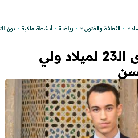
اد
الثقافة والفنون
رياضة
أنشطة ملكية
نون ال
المغرب يحتفي بالذكرى الـ23 لميلاد ولي
حسن