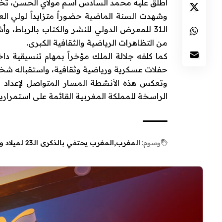
أطلق عليه
محمد السادس
اسم مولاي الحسن، تخلي
وشهدت السنة الماضية حضوراً متزايداً لولي ال
الـ31 للمعرض الدولي للنشر والكتاب بالرباط، وأشرف على تدشين
من التظاهرات الرياضية والثقافية الكبرى.
كما كلفه جلالة الملك مؤخراً بمهام تنسيقية دا
حفلات عسكرية ورياضية وثقافية، واستقباله شخ
وتعكس هذه الأنشطة المسار المتواصل لإعداد ول
الراسخة للمملكة المغربية القائمة على استمراري
وسوم:
المغرب
المغرب يحتفي بالذكرى الـ23 لميلاد ولي العهد الأمير مولاي الحسن